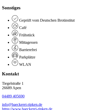
Sonstiges
Geprüft vom Deutschen Brotinstitut
Café
Frühstück
Mittagessen
Barrierefrei
Parkplätze
WLAN
Kontakt
Tiegelstraße 1
26689 Apen
04489 405690
info@baeckerei-ripken.de
https://www.baeckerei-ripken.de