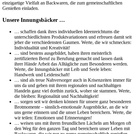
einzigartige Vielfalt an Backwaren, die zum gemeinschaftlichen
Genießen einladen.
Unsere Innungsbäcker …
… schaffen dank ihres individuellen Ideenreichtums die
unterschiedlichsten Produktvariationen und erfreuen damit seit
jeher die verschiedensten Gaumen. Werte, die wir schmecken:
Individualität und Kreativität!
… sind bestens ausgebildet, haben ihren meisterlich
zertifizierten Beruf zu Berufung gemacht und lassen dank
ihrer Hände Arbeit das Alltägliche zum Besonderen werden.
Werte, die Innungsbäcker mit Leib und Seele leben:
Handwerk und Leidenschaft!
… sind als treue Nahversorger auch in Krisenzeiten immer für
uns da und geben mit ihrem regionalen und nachhaltigen
Handeln ganz viel dorthin zurück, woher sie stammen. Werte,
die bleiben: Regionalität und Nachhaltigkeit!
… sorgen seit wir denken können für unsere ganz besonderen
Brotmomente – sinnlich-emotionale Augenblicke, an die wir
uns gerne erinnern und die unser Leben bereichern. Werte, die
wir teilen: Emotionen und Erinnerungen!
… weisen uns mit ihrem freundlichen Lächeln am Morgen oft
den Weg für den ganzen Tag und bereichern unser Leben mit
Backwaren, die wir nur zu gerne gemeinschaftlich genießen.