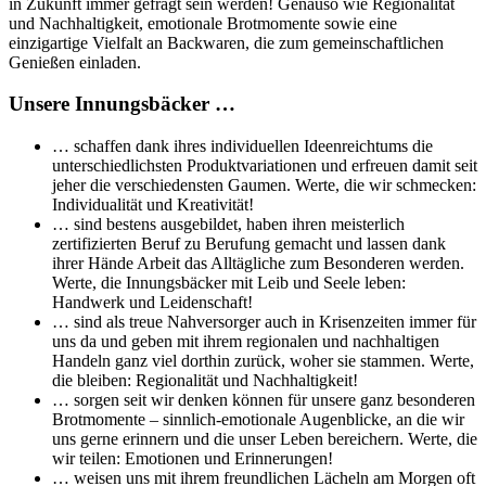
in Zukunft immer gefragt sein werden! Genauso wie Regionalität
und Nachhaltigkeit, emotionale Brotmomente sowie eine
einzigartige Vielfalt an Backwaren, die zum gemeinschaftlichen
Genießen einladen.
Unsere Innungsbäcker …
… schaffen dank ihres individuellen Ideenreichtums die
unterschiedlichsten Produktvariationen und erfreuen damit seit
jeher die verschiedensten Gaumen. Werte, die wir schmecken:
Individualität und Kreativität!
… sind bestens ausgebildet, haben ihren meisterlich
zertifizierten Beruf zu Berufung gemacht und lassen dank
ihrer Hände Arbeit das Alltägliche zum Besonderen werden.
Werte, die Innungsbäcker mit Leib und Seele leben:
Handwerk und Leidenschaft!
… sind als treue Nahversorger auch in Krisenzeiten immer für
uns da und geben mit ihrem regionalen und nachhaltigen
Handeln ganz viel dorthin zurück, woher sie stammen. Werte,
die bleiben: Regionalität und Nachhaltigkeit!
… sorgen seit wir denken können für unsere ganz besonderen
Brotmomente – sinnlich-emotionale Augenblicke, an die wir
uns gerne erinnern und die unser Leben bereichern. Werte, die
wir teilen: Emotionen und Erinnerungen!
… weisen uns mit ihrem freundlichen Lächeln am Morgen oft