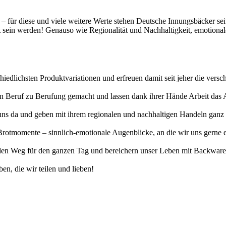
t – für diese und viele weitere Werte stehen Deutsche Innungsbäcker se
gt sein werden! Genauso wie Regionalität und Nachhaltigkeit, emotiona
hiedlichsten Produktvariationen und erfreuen damit seit jeher die vers
erten Beruf zu Berufung gemacht und lassen dank ihrer Hände Arbeit da
uns da und geben mit ihrem regionalen und nachhaltigen Handeln ganz v
otmomente – sinnlich-emotionale Augenblicke, an die wir uns gerne eri
n Weg für den ganzen Tag und bereichern unser Leben mit Backwaren, 
en, die wir teilen und lieben!