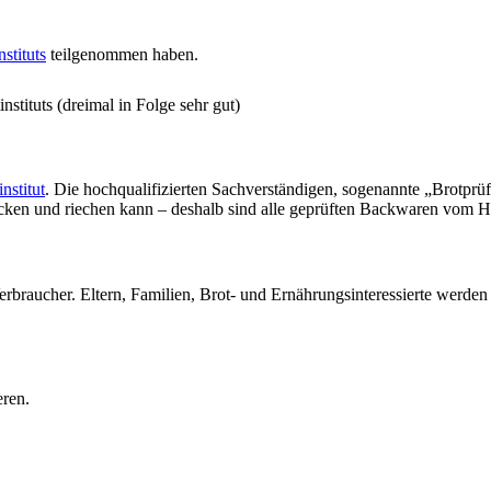
stituts
teilgenommen haben.
stituts (dreimal in Folge sehr gut)
nstitut
. Die hochqualifizierten Sachverständigen, sogenannte „Brotprü
ecken und riechen kann – deshalb sind alle geprüften Backwaren vom H
erbraucher. Eltern, Familien, Brot- und Ernährungsinteressierte werde
eren.