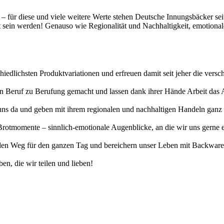
t – für diese und viele weitere Werte stehen Deutsche Innungsbäcker se
gt sein werden! Genauso wie Regionalität und Nachhaltigkeit, emotiona
hiedlichsten Produktvariationen und erfreuen damit seit jeher die vers
erten Beruf zu Berufung gemacht und lassen dank ihrer Hände Arbeit da
uns da und geben mit ihrem regionalen und nachhaltigen Handeln ganz v
otmomente – sinnlich-emotionale Augenblicke, an die wir uns gerne eri
n Weg für den ganzen Tag und bereichern unser Leben mit Backwaren, 
en, die wir teilen und lieben!