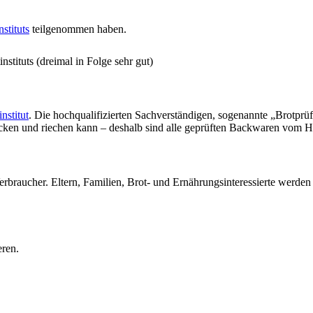
stituts
teilgenommen haben.
stituts (dreimal in Folge sehr gut)
nstitut
. Die hochqualifizierten Sachverständigen, sogenannte „Brotprü
ecken und riechen kann – deshalb sind alle geprüften Backwaren vom H
erbraucher. Eltern, Familien, Brot- und Ernährungsinteressierte werde
eren.