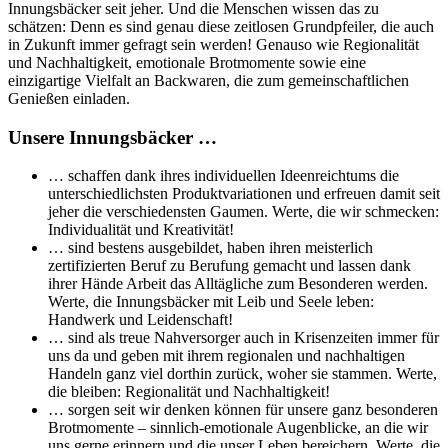
Innungsbäcker seit jeher. Und die Menschen wissen das zu
schätzen: Denn es sind genau diese zeitlosen Grundpfeiler, die auch
in Zukunft immer gefragt sein werden! Genauso wie Regionalität
und Nachhaltigkeit, emotionale Brotmomente sowie eine
einzigartige Vielfalt an Backwaren, die zum gemeinschaftlichen
Genießen einladen.
Unsere Innungsbäcker …
… schaffen dank ihres individuellen Ideenreichtums die
unterschiedlichsten Produktvariationen und erfreuen damit seit
jeher die verschiedensten Gaumen. Werte, die wir schmecken:
Individualität und Kreativität!
… sind bestens ausgebildet, haben ihren meisterlich
zertifizierten Beruf zu Berufung gemacht und lassen dank
ihrer Hände Arbeit das Alltägliche zum Besonderen werden.
Werte, die Innungsbäcker mit Leib und Seele leben:
Handwerk und Leidenschaft!
… sind als treue Nahversorger auch in Krisenzeiten immer für
uns da und geben mit ihrem regionalen und nachhaltigen
Handeln ganz viel dorthin zurück, woher sie stammen. Werte,
die bleiben: Regionalität und Nachhaltigkeit!
… sorgen seit wir denken können für unsere ganz besonderen
Brotmomente – sinnlich-emotionale Augenblicke, an die wir
uns gerne erinnern und die unser Leben bereichern. Werte, die