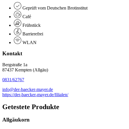
Geprüft vom Deutschen Brotinstitut
Café
Frühstück
Barrierefrei
WLAN
Kontakt
Bergstraße 1a
87437 Kempten (Allgäu)
0831/62767
info@der-baecker-mayer.de
https://der-baecker-mayer.de/filialen/
Getestete Produkte
Allgäukorn