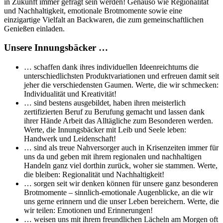
in Zukunft immer gefragt sein werden! Genauso wie Regionalität
und Nachhaltigkeit, emotionale Brotmomente sowie eine
einzigartige Vielfalt an Backwaren, die zum gemeinschaftlichen
Genießen einladen.
Unsere Innungsbäcker …
… schaffen dank ihres individuellen Ideenreichtums die
unterschiedlichsten Produktvariationen und erfreuen damit seit
jeher die verschiedensten Gaumen. Werte, die wir schmecken:
Individualität und Kreativität!
… sind bestens ausgebildet, haben ihren meisterlich
zertifizierten Beruf zu Berufung gemacht und lassen dank
ihrer Hände Arbeit das Alltägliche zum Besonderen werden.
Werte, die Innungsbäcker mit Leib und Seele leben:
Handwerk und Leidenschaft!
… sind als treue Nahversorger auch in Krisenzeiten immer für
uns da und geben mit ihrem regionalen und nachhaltigen
Handeln ganz viel dorthin zurück, woher sie stammen. Werte,
die bleiben: Regionalität und Nachhaltigkeit!
… sorgen seit wir denken können für unsere ganz besonderen
Brotmomente – sinnlich-emotionale Augenblicke, an die wir
uns gerne erinnern und die unser Leben bereichern. Werte, die
wir teilen: Emotionen und Erinnerungen!
… weisen uns mit ihrem freundlichen Lächeln am Morgen oft