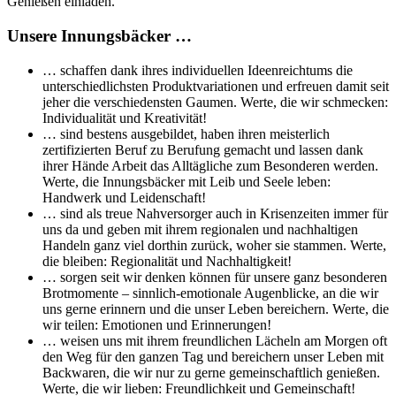
Genießen einladen.
Unsere Innungsbäcker …
… schaffen dank ihres individuellen Ideenreichtums die
unterschiedlichsten Produktvariationen und erfreuen damit seit
jeher die verschiedensten Gaumen. Werte, die wir schmecken:
Individualität und Kreativität!
… sind bestens ausgebildet, haben ihren meisterlich
zertifizierten Beruf zu Berufung gemacht und lassen dank
ihrer Hände Arbeit das Alltägliche zum Besonderen werden.
Werte, die Innungsbäcker mit Leib und Seele leben:
Handwerk und Leidenschaft!
… sind als treue Nahversorger auch in Krisenzeiten immer für
uns da und geben mit ihrem regionalen und nachhaltigen
Handeln ganz viel dorthin zurück, woher sie stammen. Werte,
die bleiben: Regionalität und Nachhaltigkeit!
… sorgen seit wir denken können für unsere ganz besonderen
Brotmomente – sinnlich-emotionale Augenblicke, an die wir
uns gerne erinnern und die unser Leben bereichern. Werte, die
wir teilen: Emotionen und Erinnerungen!
… weisen uns mit ihrem freundlichen Lächeln am Morgen oft
den Weg für den ganzen Tag und bereichern unser Leben mit
Backwaren, die wir nur zu gerne gemeinschaftlich genießen.
Werte, die wir lieben: Freundlichkeit und Gemeinschaft!