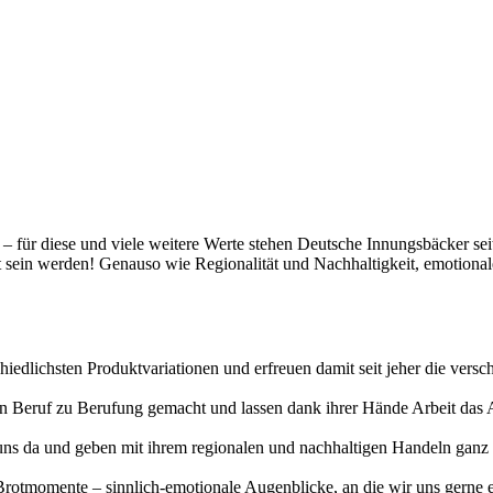
t – für diese und viele weitere Werte stehen Deutsche Innungsbäcker se
gt sein werden! Genauso wie Regionalität und Nachhaltigkeit, emotiona
hiedlichsten Produktvariationen und erfreuen damit seit jeher die vers
erten Beruf zu Berufung gemacht und lassen dank ihrer Hände Arbeit da
uns da und geben mit ihrem regionalen und nachhaltigen Handeln ganz v
otmomente – sinnlich-emotionale Augenblicke, an die wir uns gerne eri