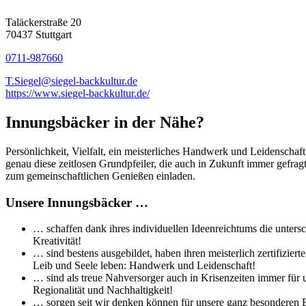
Taläckerstraße 20
70437 Stuttgart
0711-987660
T.Siegel@siegel-backkultur.de
https://www.siegel-backkultur.de/
Innungsbäcker in der Nähe?
Persönlichkeit, Vielfalt, ein meisterliches Handwerk und Leidenschaf
genau diese zeitlosen Grundpfeiler, die auch in Zukunft immer gefra
zum gemeinschaftlichen Genießen einladen.
Unsere Innungsbäcker …
… schaffen dank ihres individuellen Ideenreichtums die untersc
Kreativität!
… sind bestens ausgebildet, haben ihren meisterlich zertifizi
Leib und Seele leben: Handwerk und Leidenschaft!
… sind als treue Nahversorger auch in Krisenzeiten immer für 
Regionalität und Nachhaltigkeit!
… sorgen seit wir denken können für unsere ganz besonderen Br