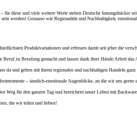
t – für diese und viele weitere Werte stehen Deutsche Innungsbäcker se
gt sein werden! Genauso wie Regionalität und Nachhaltigkeit, emotiona
hiedlichsten Produktvariationen und erfreuen damit seit jeher die vers
erten Beruf zu Berufung gemacht und lassen dank ihrer Hände Arbeit da
uns da und geben mit ihrem regionalen und nachhaltigen Handeln ganz v
otmomente – sinnlich-emotionale Augenblicke, an die wir uns gerne eri
n Weg für den ganzen Tag und bereichern unser Leben mit Backwaren, 
en, die wir teilen und lieben!