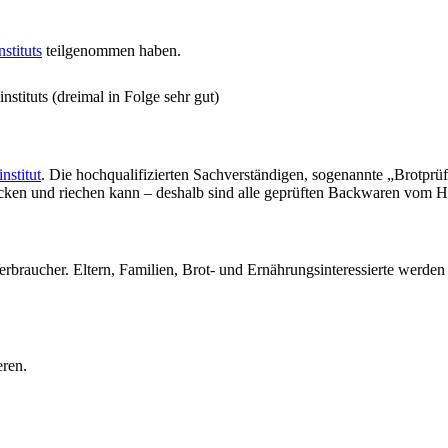
stituts
teilgenommen haben.
stituts (dreimal in Folge sehr gut)
nstitut
. Die hochqualifizierten Sachverständigen, sogenannte „Brotprü
ecken und riechen kann – deshalb sind alle geprüften Backwaren vom H
erbraucher. Eltern, Familien, Brot- und Ernährungsinteressierte werde
eren.