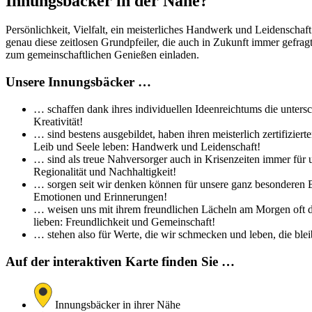
Innungsbäcker in der Nähe?
Persönlichkeit, Vielfalt, ein meisterliches Handwerk und Leidenschaf
genau diese zeitlosen Grundpfeiler, die auch in Zukunft immer gefra
zum gemeinschaftlichen Genießen einladen.
Unsere Innungsbäcker …
… schaffen dank ihres individuellen Ideenreichtums die untersc
Kreativität!
… sind bestens ausgebildet, haben ihren meisterlich zertifizi
Leib und Seele leben: Handwerk und Leidenschaft!
… sind als treue Nahversorger auch in Krisenzeiten immer für 
Regionalität und Nachhaltigkeit!
… sorgen seit wir denken können für unsere ganz besonderen Br
Emotionen und Erinnerungen!
… weisen uns mit ihrem freundlichen Lächeln am Morgen oft de
lieben: Freundlichkeit und Gemeinschaft!
… stehen also für Werte, die wir schmecken und leben, die bleib
Auf der interaktiven Karte finden Sie …
Innungsbäcker in ihrer Nähe