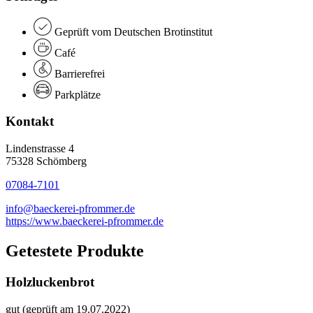
Geprüft vom Deutschen Brotinstitut
Café
Barrierefrei
Parkplätze
Kontakt
Lindenstrasse 4
75328 Schömberg
07084-7101
info@baeckerei-pfrommer.de
https://www.baeckerei-pfrommer.de
Getestete Produkte
Holzluckenbrot
gut (geprüft am 19.07.2022)