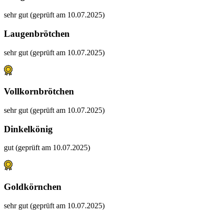
sehr gut (geprüft am 10.07.2025)
Laugenbrötchen
sehr gut (geprüft am 10.07.2025)
Vollkornbrötchen
sehr gut (geprüft am 10.07.2025)
Dinkelkönig
gut (geprüft am 10.07.2025)
Goldkörnchen
sehr gut (geprüft am 10.07.2025)