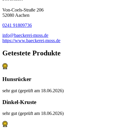
Von-Coels-Straße 206
52080 Aachen
0241 91809736
info@baeckerei-moss.de
https://www.baeckerei-moss.de
Getestete Produkte
Hunsrücker
sehr gut (geprüft am 18.06.2026)
Dinkel-Kruste
sehr gut (geprüft am 18.06.2026)