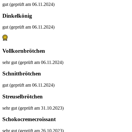
gut (geprüft am 06.11.2024)
Dinkelkönig
gut (geprüft am 06.11.2024)
Vollkornbrötchen
sehr gut (geprüft am 06.11.2024)
Schnittbrötchen
gut (geprüft am 06.11.2024)
Streuselbrötchen
sehr gut (geprüft am 31.10.2023)
Schokocremecroissant
sehr gut (geprüft am 26.10.2023)