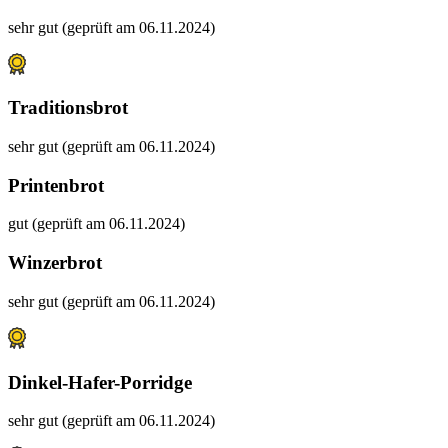
sehr gut (geprüft am 06.11.2024)
Traditionsbrot
sehr gut (geprüft am 06.11.2024)
Printenbrot
gut (geprüft am 06.11.2024)
Winzerbrot
sehr gut (geprüft am 06.11.2024)
Dinkel-Hafer-Porridge
sehr gut (geprüft am 06.11.2024)