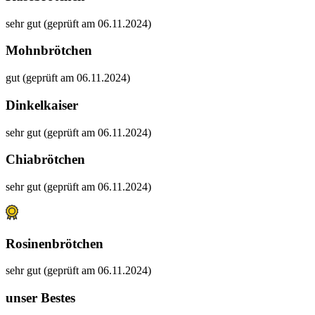
sehr gut (geprüft am 06.11.2024)
Mohnbrötchen
gut (geprüft am 06.11.2024)
Dinkelkaiser
sehr gut (geprüft am 06.11.2024)
Chiabrötchen
sehr gut (geprüft am 06.11.2024)
Rosinenbrötchen
sehr gut (geprüft am 06.11.2024)
unser Bestes