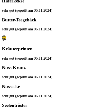
Haferkekse
sehr gut (geprüft am 06.11.2024)
Butter-Teegebäck
sehr gut (geprüft am 06.11.2024)
Kräuterprinten
sehr gut (geprüft am 06.11.2024)
Nuss-Kranz
sehr gut (geprüft am 06.11.2024)
Nussecke
sehr gut (geprüft am 06.11.2024)
Seelentröster