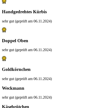
Handgedrehtes Kürbis
sehr gut (geprüft am 06.11.2024)
Doppel Oben
sehr gut (geprüft am 06.11.2024)
Goldkörnchen
sehr gut (geprüft am 06.11.2024)
Weckmann
sehr gut (geprüft am 06.11.2024)
Käsebrötchen