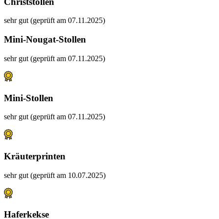
Christstollen
sehr gut (geprüft am 07.11.2025)
Mini-Nougat-Stollen
sehr gut (geprüft am 07.11.2025)
Mini-Stollen
sehr gut (geprüft am 07.11.2025)
Kräuterprinten
sehr gut (geprüft am 10.07.2025)
Haferkekse