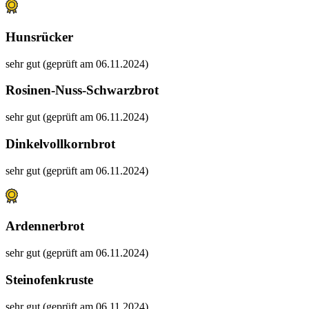
Hunsrücker
sehr gut (geprüft am 06.11.2024)
Rosinen-Nuss-Schwarzbrot
sehr gut (geprüft am 06.11.2024)
Dinkelvollkornbrot
sehr gut (geprüft am 06.11.2024)
Ardennerbrot
sehr gut (geprüft am 06.11.2024)
Steinofenkruste
sehr gut (geprüft am 06.11.2024)