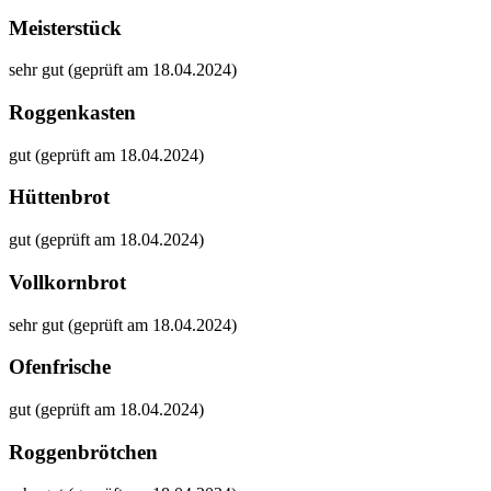
Meisterstück
sehr gut (geprüft am 18.04.2024)
Roggenkasten
gut (geprüft am 18.04.2024)
Hüttenbrot
gut (geprüft am 18.04.2024)
Vollkornbrot
sehr gut (geprüft am 18.04.2024)
Ofenfrische
gut (geprüft am 18.04.2024)
Roggenbrötchen