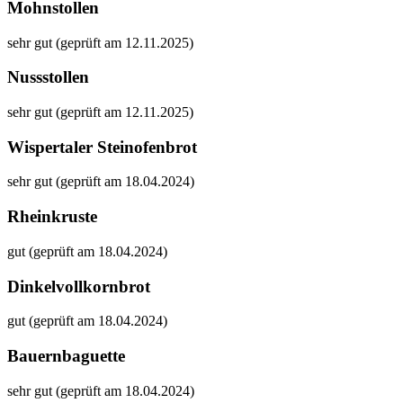
Mohnstollen
sehr gut (geprüft am 12.11.2025)
Nussstollen
sehr gut (geprüft am 12.11.2025)
Wispertaler Steinofenbrot
sehr gut (geprüft am 18.04.2024)
Rheinkruste
gut (geprüft am 18.04.2024)
Dinkelvollkornbrot
gut (geprüft am 18.04.2024)
Bauernbaguette
sehr gut (geprüft am 18.04.2024)