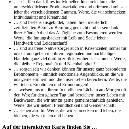
… schaffen dank ihres individuellen Ideenreichtums die
unterschiedlichsten Produktvariationen und erfreuen damit seit
jeher die verschiedensten Gaumen. Werte, die wir schmecken:
Individualität und Kreativität!
… sind bestens ausgebildet, haben ihren meisterlich
zertifizierten Beruf zu Berufung gemacht und lassen dank
ihrer Hände Arbeit das Alltägliche zum Besonderen werden.
Werte, die Innungsbäcker mit Leib und Seele leben:
Handwerk und Leidenschaft!
… sind als treue Nahversorger auch in Krisenzeiten immer für
uns da und geben mit ihrem regionalen und nachhaltigen
Handeln ganz viel dorthin zurück, woher sie stammen. Werte,
die bleiben: Regionalität und Nachhaltigkeit!
… sorgen seit wir denken können für unsere ganz besonderen
Brotmomente – sinnlich-emotionale Augenblicke, an die wir
uns gerne erinnern und die unser Leben bereichern. Werte, die
wir teilen: Emotionen und Erinnerungen!
… weisen uns mit ihrem freundlichen Lächeln am Morgen oft
den Weg für den ganzen Tag und bereichern unser Leben mit
Backwaren, die wir nur zu gerne gemeinschaftlich genießen.
Werte, die wir lieben: Freundlichkeit und Gemeinschaft!
… stehen also für Werte, die wir schmecken und leben, die
bleiben, die wir teilen und lieben!
Auf der interaktiven Karte finden Sie …