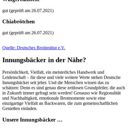
gut (geprüft am 26.07.2021)
Chiabrötchen
gut (geprüft am 26.07.2021)
Quelle: Deutsches Brotinstitut e.V.
Innungsbäcker in der Nähe?
Persönlichkeit, Vielfalt, ein meisterliches Handwerk und
Leidenschaft – für diese und viele weitere Werte stehen Deutsche
Innungsbäcker seit jeher. Und die Menschen wissen das zu
schätzen: Denn es sind genau diese zeitlosen Grundpfeiler, die auch
in Zukunft immer gefragt sein werden! Genauso wie Regionalität
und Nachhaltigkeit, emotionale Brotmomente sowie eine
einzigartige Vielfalt an Backwaren, die zum gemeinschaftlichen
Genießen einladen.
Unsere Innungsbäcker …