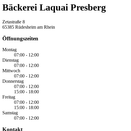
Bäckerei Laquai Presberg
Zetastraße 8
65385 Rüdesheim am Rhein
Öffnungszeiten
Montag
07:00 - 12:00
Dienstag
07:00 - 12:00
Mittwoch
07:00 - 12:00
Donnerstag
07:00 - 12:00
15:00 - 18:00
Freitag
07:00 - 12:00
15:00 - 18:00
Samstag
07:00 - 12:00
Kontakt