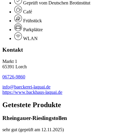
Geprüft vom Deutschen Brotinstitut
Café
Frühstück
Parkplätze
WLAN
Kontakt
Markt 1
65391 Lorch
06726-9860
info@baeckerei-laquai.de
https://www.backhaus-laquai.de
Getestete Produkte
Rheingauer-Rieslingstollen
sehr gut (geprüft am 12.11.2025)