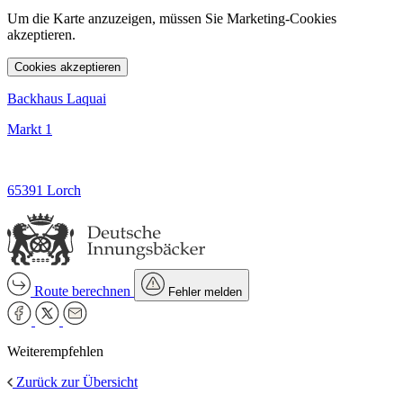
Um die Karte anzuzeigen, müssen Sie Marketing-Cookies
akzeptieren.
Cookies akzeptieren
Backhaus Laquai
Markt 1
65391 Lorch
Route berechnen
Fehler melden
Weiterempfehlen
Zurück zur Übersicht