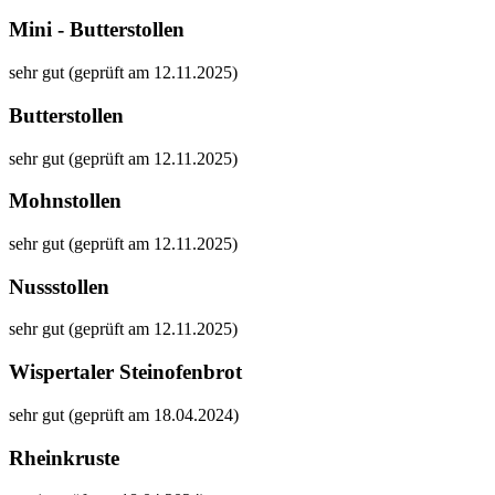
Mini - Butterstollen
sehr gut (geprüft am 12.11.2025)
Butterstollen
sehr gut (geprüft am 12.11.2025)
Mohnstollen
sehr gut (geprüft am 12.11.2025)
Nussstollen
sehr gut (geprüft am 12.11.2025)
Wispertaler Steinofenbrot
sehr gut (geprüft am 18.04.2024)
Rheinkruste