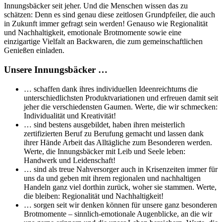
Innungsbäcker seit jeher. Und die Menschen wissen das zu
schätzen: Denn es sind genau diese zeitlosen Grundpfeiler, die auch
in Zukunft immer gefragt sein werden! Genauso wie Regionalität
und Nachhaltigkeit, emotionale Brotmomente sowie eine
einzigartige Vielfalt an Backwaren, die zum gemeinschaftlichen
Genießen einladen.
Unsere Innungsbäcker …
… schaffen dank ihres individuellen Ideenreichtums die
unterschiedlichsten Produktvariationen und erfreuen damit seit
jeher die verschiedensten Gaumen. Werte, die wir schmecken:
Individualität und Kreativität!
… sind bestens ausgebildet, haben ihren meisterlich
zertifizierten Beruf zu Berufung gemacht und lassen dank
ihrer Hände Arbeit das Alltägliche zum Besonderen werden.
Werte, die Innungsbäcker mit Leib und Seele leben:
Handwerk und Leidenschaft!
… sind als treue Nahversorger auch in Krisenzeiten immer für
uns da und geben mit ihrem regionalen und nachhaltigen
Handeln ganz viel dorthin zurück, woher sie stammen. Werte,
die bleiben: Regionalität und Nachhaltigkeit!
… sorgen seit wir denken können für unsere ganz besonderen
Brotmomente – sinnlich-emotionale Augenblicke, an die wir