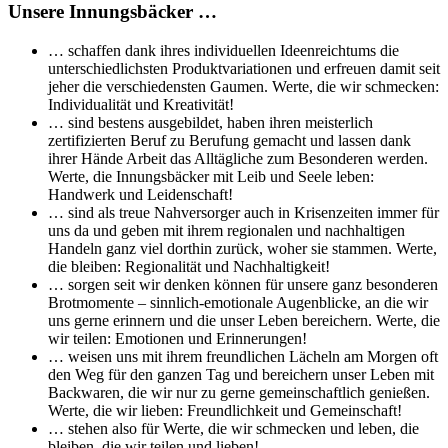
Unsere Innungsbäcker …
… schaffen dank ihres individuellen Ideenreichtums die
unterschiedlichsten Produktvariationen und erfreuen damit seit
jeher die verschiedensten Gaumen. Werte, die wir schmecken:
Individualität und Kreativität!
… sind bestens ausgebildet, haben ihren meisterlich
zertifizierten Beruf zu Berufung gemacht und lassen dank
ihrer Hände Arbeit das Alltägliche zum Besonderen werden.
Werte, die Innungsbäcker mit Leib und Seele leben:
Handwerk und Leidenschaft!
… sind als treue Nahversorger auch in Krisenzeiten immer für
uns da und geben mit ihrem regionalen und nachhaltigen
Handeln ganz viel dorthin zurück, woher sie stammen. Werte,
die bleiben: Regionalität und Nachhaltigkeit!
… sorgen seit wir denken können für unsere ganz besonderen
Brotmomente – sinnlich-emotionale Augenblicke, an die wir
uns gerne erinnern und die unser Leben bereichern. Werte, die
wir teilen: Emotionen und Erinnerungen!
… weisen uns mit ihrem freundlichen Lächeln am Morgen oft
den Weg für den ganzen Tag und bereichern unser Leben mit
Backwaren, die wir nur zu gerne gemeinschaftlich genießen.
Werte, die wir lieben: Freundlichkeit und Gemeinschaft!
… stehen also für Werte, die wir schmecken und leben, die
bleiben, die wir teilen und lieben!