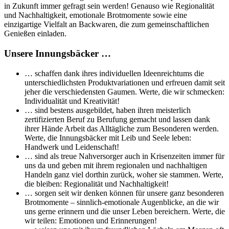
in Zukunft immer gefragt sein werden! Genauso wie Regionalität
und Nachhaltigkeit, emotionale Brotmomente sowie eine
einzigartige Vielfalt an Backwaren, die zum gemeinschaftlichen
Genießen einladen.
Unsere Innungsbäcker …
… schaffen dank ihres individuellen Ideenreichtums die
unterschiedlichsten Produktvariationen und erfreuen damit seit
jeher die verschiedensten Gaumen. Werte, die wir schmecken:
Individualität und Kreativität!
… sind bestens ausgebildet, haben ihren meisterlich
zertifizierten Beruf zu Berufung gemacht und lassen dank
ihrer Hände Arbeit das Alltägliche zum Besonderen werden.
Werte, die Innungsbäcker mit Leib und Seele leben:
Handwerk und Leidenschaft!
… sind als treue Nahversorger auch in Krisenzeiten immer für
uns da und geben mit ihrem regionalen und nachhaltigen
Handeln ganz viel dorthin zurück, woher sie stammen. Werte,
die bleiben: Regionalität und Nachhaltigkeit!
… sorgen seit wir denken können für unsere ganz besonderen
Brotmomente – sinnlich-emotionale Augenblicke, an die wir
uns gerne erinnern und die unser Leben bereichern. Werte, die
wir teilen: Emotionen und Erinnerungen!