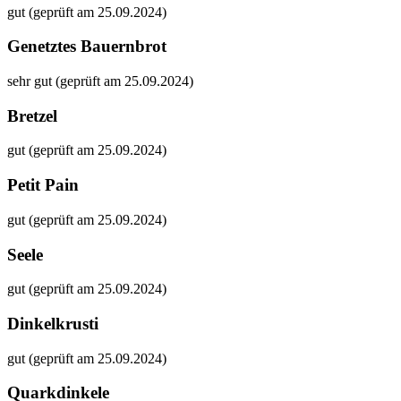
gut (geprüft am 25.09.2024)
Genetztes Bauernbrot
sehr gut (geprüft am 25.09.2024)
Bretzel
gut (geprüft am 25.09.2024)
Petit Pain
gut (geprüft am 25.09.2024)
Seele
gut (geprüft am 25.09.2024)
Dinkelkrusti
gut (geprüft am 25.09.2024)
Quarkdinkele