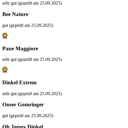
sehr gut (geprüft am 25.09.2025)
Bee Nature
gut (geprüft am 25.09.2025)
Pane Maggiore
sehr gut (geprüft am 25.09.2025)
Dinkel Extrem
sehr gut (geprüft am 25.09.2025)
Onser Gomringer
gut (geprüft am 25.09.2025)
Oh Jonny Dinkel