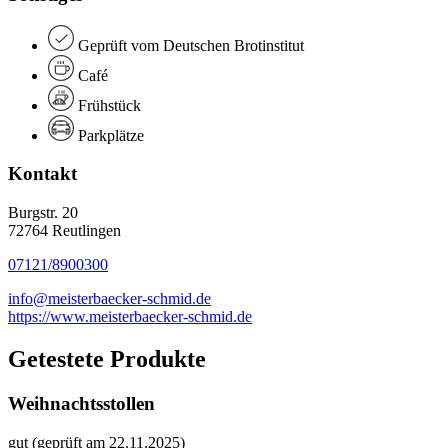
Geprüft vom Deutschen Brotinstitut
Café
Frühstück
Parkplätze
Kontakt
Burgstr. 20
72764 Reutlingen
07121/8900300
info@meisterbaecker-schmid.de
https://www.meisterbaecker-schmid.de
Getestete Produkte
Weihnachtsstollen
gut (geprüft am 22.11.2025)