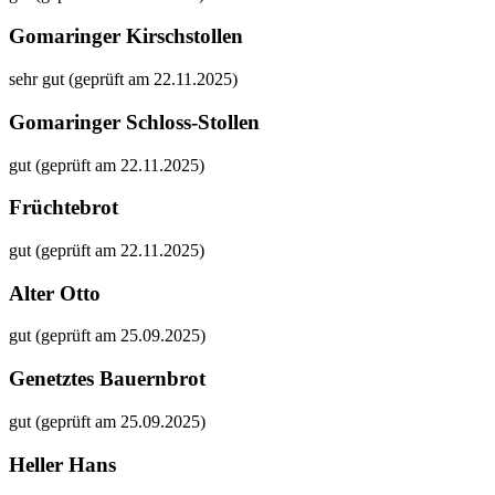
Gomaringer Kirschstollen
sehr gut (geprüft am 22.11.2025)
Gomaringer Schloss-Stollen
gut (geprüft am 22.11.2025)
Früchtebrot
gut (geprüft am 22.11.2025)
Alter Otto
gut (geprüft am 25.09.2025)
Genetztes Bauernbrot
gut (geprüft am 25.09.2025)
Heller Hans