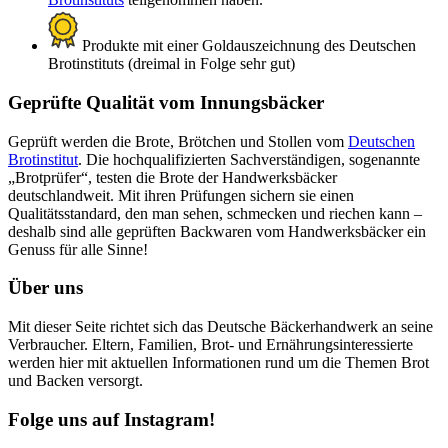
Produkte mit einer Goldauszeichnung des Deutschen
Brotinstituts (dreimal in Folge sehr gut)
Geprüfte Qualität vom Innungsbäcker
Geprüft werden die Brote, Brötchen und Stollen vom
Deutschen
Brotinstitut
. Die hochqualifizierten Sachverständigen, sogenannte
„Brotprüfer“, testen die Brote der Handwerksbäcker
deutschlandweit. Mit ihren Prüfungen sichern sie einen
Qualitätsstandard, den man sehen, schmecken und riechen kann –
deshalb sind alle geprüften Backwaren vom Handwerksbäcker ein
Genuss für alle Sinne!
Über uns
Mit dieser Seite richtet sich das Deutsche Bäckerhandwerk an seine
Verbraucher. Eltern, Familien, Brot- und Ernährungsinteressierte
werden hier mit aktuellen Informationen rund um die Themen Brot
und Backen versorgt.
Folge uns auf Instagram!