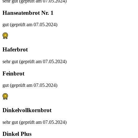
sehr gut (geprüft am 07.05.2024)
Hanseatenbrot Nr. 1
gut (geprüft am 07.05.2024)
Haferbrot
sehr gut (geprüft am 07.05.2024)
Feinbrot
gut (geprüft am 07.05.2024)
Dinkelvollkornbrot
sehr gut (geprüft am 07.05.2024)
Dinkel Plus