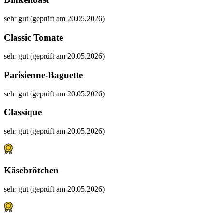
sehr gut (geprüft am 20.05.2026)
Classic Tomate
sehr gut (geprüft am 20.05.2026)
Parisienne-Baguette
sehr gut (geprüft am 20.05.2026)
Classique
sehr gut (geprüft am 20.05.2026)
Käsebrötchen
sehr gut (geprüft am 20.05.2026)