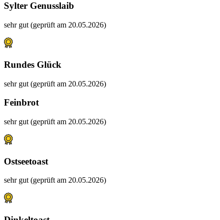
Sylter Genusslaib
sehr gut (geprüft am 20.05.2026)
Rundes Glück
sehr gut (geprüft am 20.05.2026)
Feinbrot
sehr gut (geprüft am 20.05.2026)
Ostseetoast
sehr gut (geprüft am 20.05.2026)
Dinkeltoast