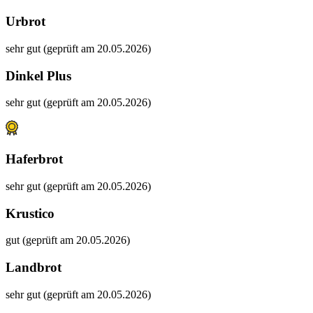
Urbrot
sehr gut (geprüft am 20.05.2026)
Dinkel Plus
sehr gut (geprüft am 20.05.2026)
Haferbrot
sehr gut (geprüft am 20.05.2026)
Krustico
gut (geprüft am 20.05.2026)
Landbrot
sehr gut (geprüft am 20.05.2026)