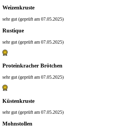
Weizenkruste
sehr gut (geprüft am 07.05.2025)
Rustique
sehr gut (geprüft am 07.05.2025)
Proteinkracher Brötchen
sehr gut (geprüft am 07.05.2025)
Küstenkruste
sehr gut (geprüft am 07.05.2025)
Mohnstollen