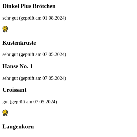
Dinkel Plus Brötchen
sehr gut (geprüft am 01.08.2024)
Küstenkruste
sehr gut (geprüft am 07.05.2024)
Hanse No. 1
sehr gut (geprüft am 07.05.2024)
Croissant
gut (geprüft am 07.05.2024)
Laugenkorn