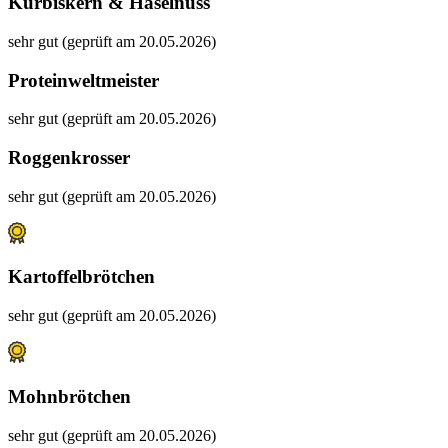
Kürbiskern & Haselnuss
sehr gut (geprüft am 20.05.2026)
Proteinweltmeister
sehr gut (geprüft am 20.05.2026)
Roggenkrosser
sehr gut (geprüft am 20.05.2026)
Kartoffelbrötchen
sehr gut (geprüft am 20.05.2026)
Mohnbrötchen
sehr gut (geprüft am 20.05.2026)