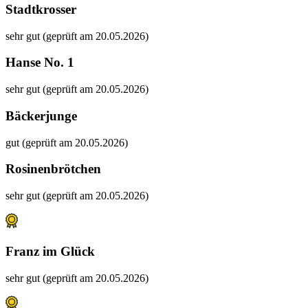
Stadtkrosser
sehr gut (geprüft am 20.05.2026)
Hanse No. 1
sehr gut (geprüft am 20.05.2026)
Bäckerjunge
gut (geprüft am 20.05.2026)
Rosinenbrötchen
sehr gut (geprüft am 20.05.2026)
Franz im Glück
sehr gut (geprüft am 20.05.2026)