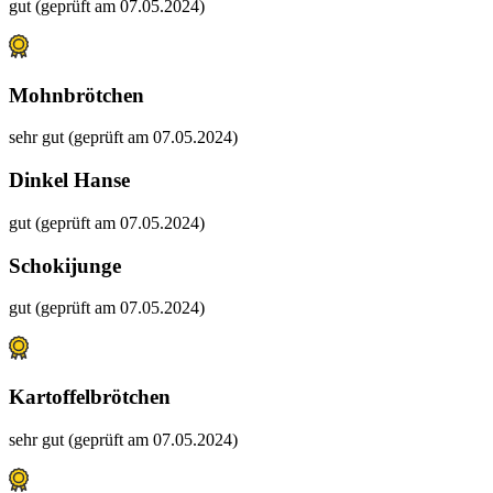
gut (geprüft am 07.05.2024)
Mohnbrötchen
sehr gut (geprüft am 07.05.2024)
Dinkel Hanse
gut (geprüft am 07.05.2024)
Schokijunge
gut (geprüft am 07.05.2024)
Kartoffelbrötchen
sehr gut (geprüft am 07.05.2024)