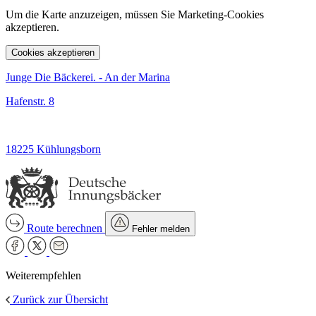
Um die Karte anzuzeigen, müssen Sie Marketing-Cookies
akzeptieren.
Cookies akzeptieren
Junge Die Bäckerei. - An der Marina
Hafenstr. 8
18225 Kühlungsborn
Route berechnen
Fehler melden
Weiterempfehlen
Zurück zur Übersicht