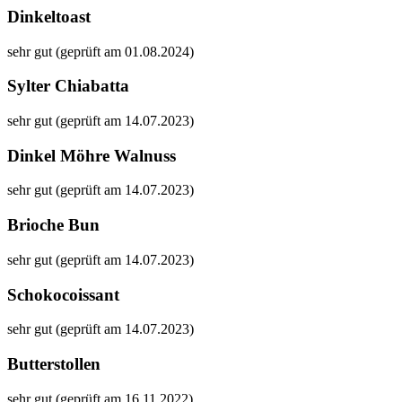
Dinkeltoast
sehr gut (geprüft am 01.08.2024)
Sylter Chiabatta
sehr gut (geprüft am 14.07.2023)
Dinkel Möhre Walnuss
sehr gut (geprüft am 14.07.2023)
Brioche Bun
sehr gut (geprüft am 14.07.2023)
Schokocoissant
sehr gut (geprüft am 14.07.2023)
Butterstollen
sehr gut (geprüft am 16.11.2022)