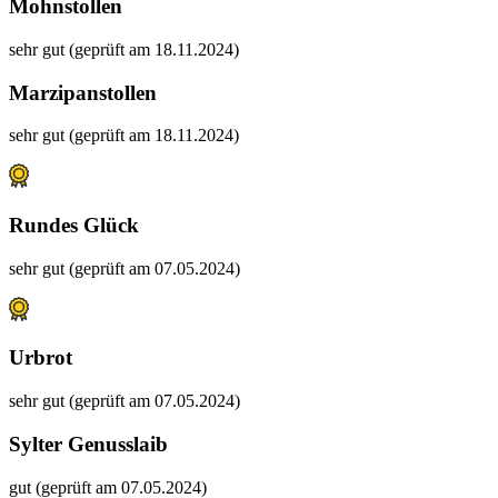
Mohnstollen
sehr gut (geprüft am 18.11.2024)
Marzipanstollen
sehr gut (geprüft am 18.11.2024)
Rundes Glück
sehr gut (geprüft am 07.05.2024)
Urbrot
sehr gut (geprüft am 07.05.2024)
Sylter Genusslaib
gut (geprüft am 07.05.2024)