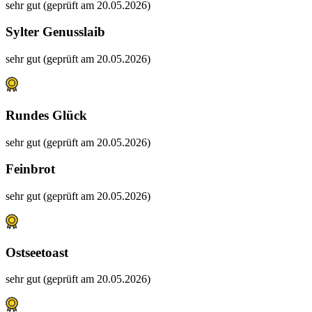
sehr gut (geprüft am 20.05.2026)
Sylter Genusslaib
sehr gut (geprüft am 20.05.2026)
Rundes Glück
sehr gut (geprüft am 20.05.2026)
Feinbrot
sehr gut (geprüft am 20.05.2026)
Ostseetoast
sehr gut (geprüft am 20.05.2026)