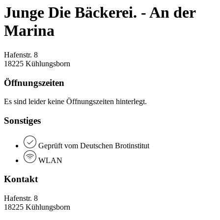
Junge Die Bäckerei. - An der
Marina
Hafenstr. 8
18225 Kühlungsborn
Öffnungszeiten
Es sind leider keine Öffnungszeiten hinterlegt.
Sonstiges
Geprüft vom Deutschen Brotinstitut
WLAN
Kontakt
Hafenstr. 8
18225 Kühlungsborn