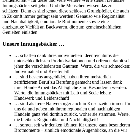
Leidenschaft – für diese und viele weitere Werte stehen Deutsche
Innungsbäcker seit jeher. Und die Menschen wissen das zu
schätzen: Denn es sind genau diese zeitlosen Grundpfeiler, die auch
in Zukunft immer gefragt sein werden! Genauso wie Regionalität
und Nachhaltigkeit, emotionale Brotmomente sowie eine
einzigartige Vielfalt an Backwaren, die zum gemeinschaftlichen
Genießen einladen.
Unsere Innungsbäcker …
… schaffen dank ihres individuellen Ideenreichtums die
unterschiedlichsten Produktvariationen und erfreuen damit seit
jeher die verschiedensten Gaumen. Werte, die wir schmecken:
Individualität und Kreativität!
… sind bestens ausgebildet, haben ihren meisterlich
zertifizierten Beruf zu Berufung gemacht und lassen dank
ihrer Hände Arbeit das Alltägliche zum Besonderen werden.
Werte, die Innungsbäcker mit Leib und Seele leben:
Handwerk und Leidenschaft!
… sind als treue Nahversorger auch in Krisenzeiten immer für
uns da und geben mit ihrem regionalen und nachhaltigen
Handeln ganz viel dorthin zurück, woher sie stammen. Werte,
die bleiben: Regionalität und Nachhaltigkeit!
… sorgen seit wir denken können für unsere ganz besonderen
Brotmomente – sinnlich-emotionale Augenblicke, an die wir