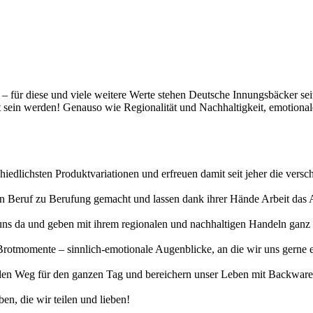
t – für diese und viele weitere Werte stehen Deutsche Innungsbäcker se
gt sein werden! Genauso wie Regionalität und Nachhaltigkeit, emotiona
hiedlichsten Produktvariationen und erfreuen damit seit jeher die vers
erten Beruf zu Berufung gemacht und lassen dank ihrer Hände Arbeit da
uns da und geben mit ihrem regionalen und nachhaltigen Handeln ganz v
otmomente – sinnlich-emotionale Augenblicke, an die wir uns gerne eri
n Weg für den ganzen Tag und bereichern unser Leben mit Backwaren, 
en, die wir teilen und lieben!