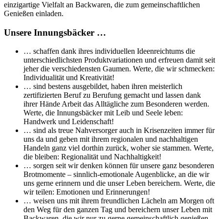
einzigartige Vielfalt an Backwaren, die zum gemeinschaftlichen
Genießen einladen.
Unsere Innungsbäcker …
… schaffen dank ihres individuellen Ideenreichtums die
unterschiedlichsten Produktvariationen und erfreuen damit seit
jeher die verschiedensten Gaumen. Werte, die wir schmecken:
Individualität und Kreativität!
… sind bestens ausgebildet, haben ihren meisterlich
zertifizierten Beruf zu Berufung gemacht und lassen dank
ihrer Hände Arbeit das Alltägliche zum Besonderen werden.
Werte, die Innungsbäcker mit Leib und Seele leben:
Handwerk und Leidenschaft!
… sind als treue Nahversorger auch in Krisenzeiten immer für
uns da und geben mit ihrem regionalen und nachhaltigen
Handeln ganz viel dorthin zurück, woher sie stammen. Werte,
die bleiben: Regionalität und Nachhaltigkeit!
… sorgen seit wir denken können für unsere ganz besonderen
Brotmomente – sinnlich-emotionale Augenblicke, an die wir
uns gerne erinnern und die unser Leben bereichern. Werte, die
wir teilen: Emotionen und Erinnerungen!
… weisen uns mit ihrem freundlichen Lächeln am Morgen oft
den Weg für den ganzen Tag und bereichern unser Leben mit
Backwaren, die wir nur zu gerne gemeinschaftlich genießen.