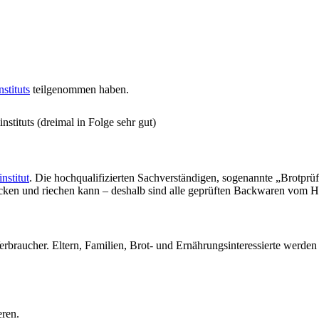
stituts
teilgenommen haben.
stituts (dreimal in Folge sehr gut)
nstitut
. Die hochqualifizierten Sachverständigen, sogenannte „Brotprü
ecken und riechen kann – deshalb sind alle geprüften Backwaren vom H
erbraucher. Eltern, Familien, Brot- und Ernährungsinteressierte werde
eren.