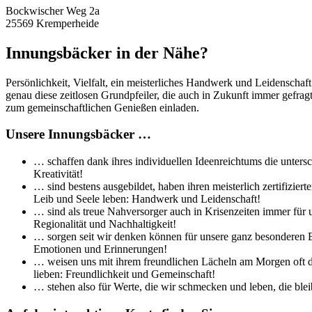
Bockwischer Weg 2a
25569 Kremperheide
Innungsbäcker in der Nähe?
Persönlichkeit, Vielfalt, ein meisterliches Handwerk und Leidenschaf
genau diese zeitlosen Grundpfeiler, die auch in Zukunft immer gefra
zum gemeinschaftlichen Genießen einladen.
Unsere Innungsbäcker …
… schaffen dank ihres individuellen Ideenreichtums die untersc
Kreativität!
… sind bestens ausgebildet, haben ihren meisterlich zertifizi
Leib und Seele leben: Handwerk und Leidenschaft!
… sind als treue Nahversorger auch in Krisenzeiten immer für 
Regionalität und Nachhaltigkeit!
… sorgen seit wir denken können für unsere ganz besonderen Br
Emotionen und Erinnerungen!
… weisen uns mit ihrem freundlichen Lächeln am Morgen oft de
lieben: Freundlichkeit und Gemeinschaft!
… stehen also für Werte, die wir schmecken und leben, die bleib