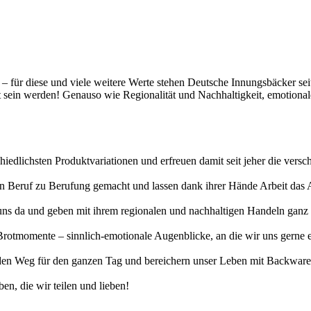
t – für diese und viele weitere Werte stehen Deutsche Innungsbäcker se
gt sein werden! Genauso wie Regionalität und Nachhaltigkeit, emotiona
hiedlichsten Produktvariationen und erfreuen damit seit jeher die vers
erten Beruf zu Berufung gemacht und lassen dank ihrer Hände Arbeit da
uns da und geben mit ihrem regionalen und nachhaltigen Handeln ganz v
otmomente – sinnlich-emotionale Augenblicke, an die wir uns gerne eri
n Weg für den ganzen Tag und bereichern unser Leben mit Backwaren, 
en, die wir teilen und lieben!