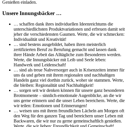
Genießen einladen.
Unsere Innungsbäcker …
… schaffen dank ihres individuellen Ideenreichtums die
unterschiedlichsten Produktvariationen und erfreuen damit seit
jeher die verschiedensten Gaumen. Werte, die wir schmecken:
Individualität und Kreativität!
… sind bestens ausgebildet, haben ihren meisterlich
zertifizierten Beruf zu Berufung gemacht und lassen dank
ihrer Hände Arbeit das Alltägliche zum Besonderen werden.
Werte, die Innungsbäcker mit Leib und Seele leben:
Handwerk und Leidenschaft!
… sind als treue Nahversorger auch in Krisenzeiten immer für
uns da und geben mit ihrem regionalen und nachhaltigen
Handeln ganz viel dorthin zurück, woher sie stammen. Werte,
die bleiben: Regionalität und Nachhaltigkeit!
… sorgen seit wir denken können für unsere ganz besonderen
Brotmomente – sinnlich-emotionale Augenblicke, an die wir
uns gerne erinnern und die unser Leben bereichern. Werte, die
wir teilen: Emotionen und Erinnerungen!
… weisen uns mit ihrem freundlichen Lächeln am Morgen oft
den Weg für den ganzen Tag und bereichern unser Leben mit
Backwaren, die wir nur zu gerne gemeinschaftlich genießen.
Werte, die wir lieben: Freundlichkeit und Gemeinschaft!