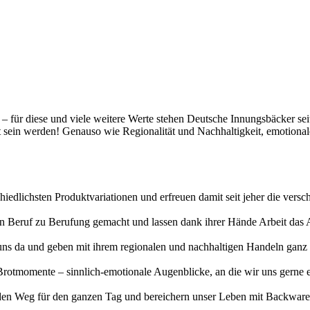
t – für diese und viele weitere Werte stehen Deutsche Innungsbäcker se
gt sein werden! Genauso wie Regionalität und Nachhaltigkeit, emotiona
hiedlichsten Produktvariationen und erfreuen damit seit jeher die vers
erten Beruf zu Berufung gemacht und lassen dank ihrer Hände Arbeit da
uns da und geben mit ihrem regionalen und nachhaltigen Handeln ganz v
otmomente – sinnlich-emotionale Augenblicke, an die wir uns gerne eri
n Weg für den ganzen Tag und bereichern unser Leben mit Backwaren, 