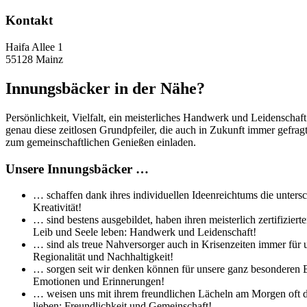
Kontakt
Haifa Allee 1
55128 Mainz
Innungsbäcker in der Nähe?
Persönlichkeit, Vielfalt, ein meisterliches Handwerk und Leidenschaf
genau diese zeitlosen Grundpfeiler, die auch in Zukunft immer gefra
zum gemeinschaftlichen Genießen einladen.
Unsere Innungsbäcker …
… schaffen dank ihres individuellen Ideenreichtums die untersc
Kreativität!
… sind bestens ausgebildet, haben ihren meisterlich zertifizi
Leib und Seele leben: Handwerk und Leidenschaft!
… sind als treue Nahversorger auch in Krisenzeiten immer für 
Regionalität und Nachhaltigkeit!
… sorgen seit wir denken können für unsere ganz besonderen Br
Emotionen und Erinnerungen!
… weisen uns mit ihrem freundlichen Lächeln am Morgen oft de
lieben: Freundlichkeit und Gemeinschaft!