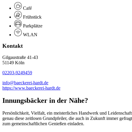
Café
Frühstück
Parkplätze
WLAN
Kontakt
Gilgaustraße 41-43
51149 Köln
02203-9249459
info@baeckerei-hardt.de
https://www.baeckerei-hardt.de
Innungsbäcker in der Nähe?
Persönlichkeit, Vielfalt, ein meisterliches Handwerk und Leidenschaf
genau diese zeitlosen Grundpfeiler, die auch in Zukunft immer gefra
zum gemeinschaftlichen Genießen einladen.