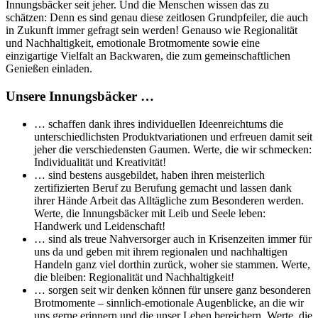
Innungsbäcker seit jeher. Und die Menschen wissen das zu
schätzen: Denn es sind genau diese zeitlosen Grundpfeiler, die auch
in Zukunft immer gefragt sein werden! Genauso wie Regionalität
und Nachhaltigkeit, emotionale Brotmomente sowie eine
einzigartige Vielfalt an Backwaren, die zum gemeinschaftlichen
Genießen einladen.
Unsere Innungsbäcker …
… schaffen dank ihres individuellen Ideenreichtums die
unterschiedlichsten Produktvariationen und erfreuen damit seit
jeher die verschiedensten Gaumen. Werte, die wir schmecken:
Individualität und Kreativität!
… sind bestens ausgebildet, haben ihren meisterlich
zertifizierten Beruf zu Berufung gemacht und lassen dank
ihrer Hände Arbeit das Alltägliche zum Besonderen werden.
Werte, die Innungsbäcker mit Leib und Seele leben:
Handwerk und Leidenschaft!
… sind als treue Nahversorger auch in Krisenzeiten immer für
uns da und geben mit ihrem regionalen und nachhaltigen
Handeln ganz viel dorthin zurück, woher sie stammen. Werte,
die bleiben: Regionalität und Nachhaltigkeit!
… sorgen seit wir denken können für unsere ganz besonderen
Brotmomente – sinnlich-emotionale Augenblicke, an die wir
uns gerne erinnern und die unser Leben bereichern. Werte, die