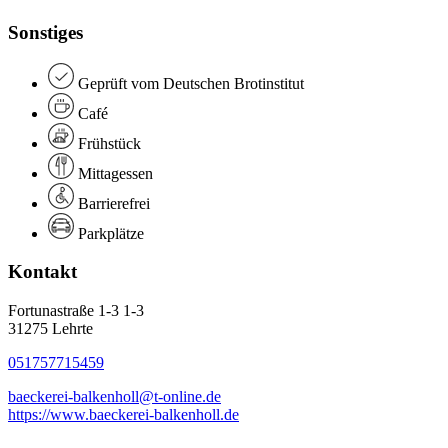
Sonstiges
Geprüft vom Deutschen Brotinstitut
Café
Frühstück
Mittagessen
Barrierefrei
Parkplätze
Kontakt
Fortunastraße 1-3 1-3
31275 Lehrte
051757715459
baeckerei-balkenholl@t-online.de
https://www.baeckerei-balkenholl.de