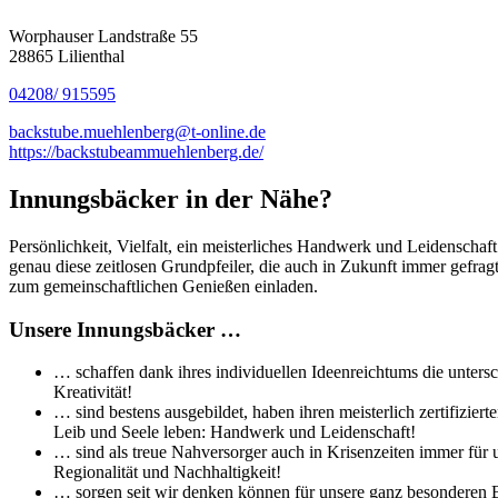
Worphauser Landstraße 55
28865 Lilienthal
04208/ 915595
backstube.muehlenberg@t-online.de
https://backstubeammuehlenberg.de/
Innungsbäcker in der Nähe?
Persönlichkeit, Vielfalt, ein meisterliches Handwerk und Leidenschaf
genau diese zeitlosen Grundpfeiler, die auch in Zukunft immer gefra
zum gemeinschaftlichen Genießen einladen.
Unsere Innungsbäcker …
… schaffen dank ihres individuellen Ideenreichtums die untersc
Kreativität!
… sind bestens ausgebildet, haben ihren meisterlich zertifizi
Leib und Seele leben: Handwerk und Leidenschaft!
… sind als treue Nahversorger auch in Krisenzeiten immer für 
Regionalität und Nachhaltigkeit!
… sorgen seit wir denken können für unsere ganz besonderen Br