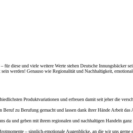
t – für diese und viele weitere Werte stehen Deutsche Innungsbäcker se
gt sein werden! Genauso wie Regionalität und Nachhaltigkeit, emotiona
hiedlichsten Produktvariationen und erfreuen damit seit jeher die vers
erten Beruf zu Berufung gemacht und lassen dank ihrer Hände Arbeit da
uns da und geben mit ihrem regionalen und nachhaltigen Handeln ganz v
otmomente – sinnlich-emotionale Augenblicke, an die wir uns gerne eri