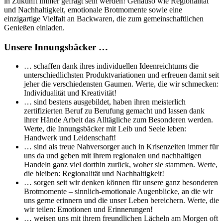
in Zukunft immer gefragt sein werden! Genauso wie Regionalität
und Nachhaltigkeit, emotionale Brotmomente sowie eine
einzigartige Vielfalt an Backwaren, die zum gemeinschaftlichen
Genießen einladen.
Unsere Innungsbäcker …
… schaffen dank ihres individuellen Ideenreichtums die
unterschiedlichsten Produktvariationen und erfreuen damit seit
jeher die verschiedensten Gaumen. Werte, die wir schmecken:
Individualität und Kreativität!
… sind bestens ausgebildet, haben ihren meisterlich
zertifizierten Beruf zu Berufung gemacht und lassen dank
ihrer Hände Arbeit das Alltägliche zum Besonderen werden.
Werte, die Innungsbäcker mit Leib und Seele leben:
Handwerk und Leidenschaft!
… sind als treue Nahversorger auch in Krisenzeiten immer für
uns da und geben mit ihrem regionalen und nachhaltigen
Handeln ganz viel dorthin zurück, woher sie stammen. Werte,
die bleiben: Regionalität und Nachhaltigkeit!
… sorgen seit wir denken können für unsere ganz besonderen
Brotmomente – sinnlich-emotionale Augenblicke, an die wir
uns gerne erinnern und die unser Leben bereichern. Werte, die
wir teilen: Emotionen und Erinnerungen!
… weisen uns mit ihrem freundlichen Lächeln am Morgen oft