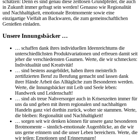
schätzen: Denn es sind genau diese zeitlosen Grundpfeiler, die auch
in Zukunft immer gefragt sein werden! Genauso wie Regionalität
und Nachhaltigkeit, emotionale Brotmomente sowie eine
einzigartige Vielfalt an Backwaren, die zum gemeinschaftlichen
Genießen einladen.
Unsere Innungsbäcker …
… schaffen dank ihres individuellen Ideenreichtums die
unterschiedlichsten Produktvariationen und erfreuen damit seit
jeher die verschiedensten Gaumen. Werte, die wir schmecken:
Individualität und Kreativität!
… sind bestens ausgebildet, haben ihren meisterlich
zertifizierten Beruf zu Berufung gemacht und lassen dank
ihrer Hände Arbeit das Alltägliche zum Besonderen werden.
Werte, die Innungsbäcker mit Leib und Seele leben:
Handwerk und Leidenschaft!
… sind als treue Nahversorger auch in Krisenzeiten immer für
uns da und geben mit ihrem regionalen und nachhaltigen
Handeln ganz viel dorthin zurück, woher sie stammen. Werte,
die bleiben: Regionalität und Nachhaltigkeit!
… sorgen seit wir denken können für unsere ganz besonderen
Brotmomente – sinnlich-emotionale Augenblicke, an die wir
uns gerne erinnern und die unser Leben bereichern. Werte, die
wir teilen: Emotionen und Erinnerungen!