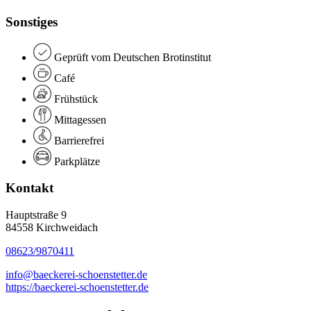
Sonstiges
Geprüft vom Deutschen Brotinstitut
Café
Frühstück
Mittagessen
Barrierefrei
Parkplätze
Kontakt
Hauptstraße 9
84558 Kirchweidach
08623/9870411
info@baeckerei-schoenstetter.de
https://baeckerei-schoenstetter.de