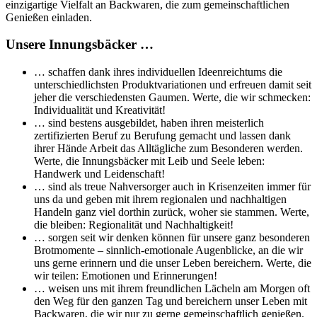
einzigartige Vielfalt an Backwaren, die zum gemeinschaftlichen
Genießen einladen.
Unsere Innungsbäcker …
… schaffen dank ihres individuellen Ideenreichtums die
unterschiedlichsten Produktvariationen und erfreuen damit seit
jeher die verschiedensten Gaumen. Werte, die wir schmecken:
Individualität und Kreativität!
… sind bestens ausgebildet, haben ihren meisterlich
zertifizierten Beruf zu Berufung gemacht und lassen dank
ihrer Hände Arbeit das Alltägliche zum Besonderen werden.
Werte, die Innungsbäcker mit Leib und Seele leben:
Handwerk und Leidenschaft!
… sind als treue Nahversorger auch in Krisenzeiten immer für
uns da und geben mit ihrem regionalen und nachhaltigen
Handeln ganz viel dorthin zurück, woher sie stammen. Werte,
die bleiben: Regionalität und Nachhaltigkeit!
… sorgen seit wir denken können für unsere ganz besonderen
Brotmomente – sinnlich-emotionale Augenblicke, an die wir
uns gerne erinnern und die unser Leben bereichern. Werte, die
wir teilen: Emotionen und Erinnerungen!
… weisen uns mit ihrem freundlichen Lächeln am Morgen oft
den Weg für den ganzen Tag und bereichern unser Leben mit
Backwaren, die wir nur zu gerne gemeinschaftlich genießen.