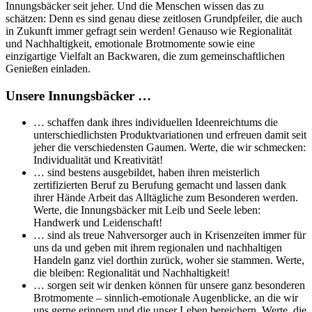
Innungsbäcker seit jeher. Und die Menschen wissen das zu
schätzen: Denn es sind genau diese zeitlosen Grundpfeiler, die auch
in Zukunft immer gefragt sein werden! Genauso wie Regionalität
und Nachhaltigkeit, emotionale Brotmomente sowie eine
einzigartige Vielfalt an Backwaren, die zum gemeinschaftlichen
Genießen einladen.
Unsere Innungsbäcker …
… schaffen dank ihres individuellen Ideenreichtums die
unterschiedlichsten Produktvariationen und erfreuen damit seit
jeher die verschiedensten Gaumen. Werte, die wir schmecken:
Individualität und Kreativität!
… sind bestens ausgebildet, haben ihren meisterlich
zertifizierten Beruf zu Berufung gemacht und lassen dank
ihrer Hände Arbeit das Alltägliche zum Besonderen werden.
Werte, die Innungsbäcker mit Leib und Seele leben:
Handwerk und Leidenschaft!
… sind als treue Nahversorger auch in Krisenzeiten immer für
uns da und geben mit ihrem regionalen und nachhaltigen
Handeln ganz viel dorthin zurück, woher sie stammen. Werte,
die bleiben: Regionalität und Nachhaltigkeit!
… sorgen seit wir denken können für unsere ganz besonderen
Brotmomente – sinnlich-emotionale Augenblicke, an die wir
uns gerne erinnern und die unser Leben bereichern. Werte, die