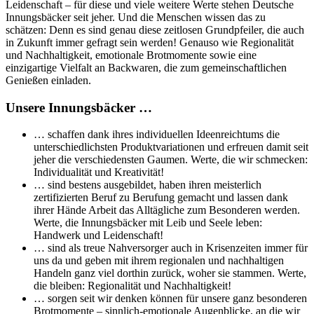
Leidenschaft – für diese und viele weitere Werte stehen Deutsche
Innungsbäcker seit jeher. Und die Menschen wissen das zu
schätzen: Denn es sind genau diese zeitlosen Grundpfeiler, die auch
in Zukunft immer gefragt sein werden! Genauso wie Regionalität
und Nachhaltigkeit, emotionale Brotmomente sowie eine
einzigartige Vielfalt an Backwaren, die zum gemeinschaftlichen
Genießen einladen.
Unsere Innungsbäcker …
… schaffen dank ihres individuellen Ideenreichtums die
unterschiedlichsten Produktvariationen und erfreuen damit seit
jeher die verschiedensten Gaumen. Werte, die wir schmecken:
Individualität und Kreativität!
… sind bestens ausgebildet, haben ihren meisterlich
zertifizierten Beruf zu Berufung gemacht und lassen dank
ihrer Hände Arbeit das Alltägliche zum Besonderen werden.
Werte, die Innungsbäcker mit Leib und Seele leben:
Handwerk und Leidenschaft!
… sind als treue Nahversorger auch in Krisenzeiten immer für
uns da und geben mit ihrem regionalen und nachhaltigen
Handeln ganz viel dorthin zurück, woher sie stammen. Werte,
die bleiben: Regionalität und Nachhaltigkeit!
… sorgen seit wir denken können für unsere ganz besonderen
Brotmomente – sinnlich-emotionale Augenblicke, an die wir