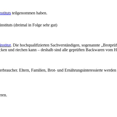
stituts
teilgenommen haben.
stituts (dreimal in Folge sehr gut)
nstitut
. Die hochqualifizierten Sachverständigen, sogenannte „Brotprü
ecken und riechen kann – deshalb sind alle geprüften Backwaren vom H
erbraucher. Eltern, Familien, Brot- und Ernährungsinteressierte werde
eren.