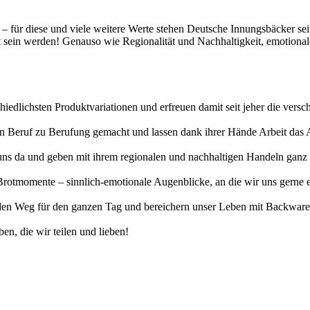
t – für diese und viele weitere Werte stehen Deutsche Innungsbäcker se
gt sein werden! Genauso wie Regionalität und Nachhaltigkeit, emotiona
hiedlichsten Produktvariationen und erfreuen damit seit jeher die vers
erten Beruf zu Berufung gemacht und lassen dank ihrer Hände Arbeit da
uns da und geben mit ihrem regionalen und nachhaltigen Handeln ganz v
otmomente – sinnlich-emotionale Augenblicke, an die wir uns gerne eri
n Weg für den ganzen Tag und bereichern unser Leben mit Backwaren, 
en, die wir teilen und lieben!