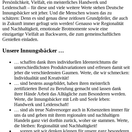
Persönlichkeit, Vielfalt, ein meisterliches Handwerk und
Leidenschaft – für diese und viele weitere Werte stehen Deutsche
Innungsbäcker seit jeher. Und die Menschen wissen das zu
schätzen: Denn es sind genau diese zeitlosen Grundpfeiler, die auch
in Zukunft immer gefragt sein werden! Genauso wie Regionalität
und Nachhaltigkeit, emotionale Brotmomente sowie eine
einzigartige Vielfalt an Backwaren, die zum gemeinschaftlichen
Genießen einladen.
Unsere Innungsbäcker …
… schaffen dank ihres individuellen Ideenreichtums die
unterschiedlichsten Produktvariationen und erfreuen damit seit
jeher die verschiedensten Gaumen. Werte, die wir schmecken:
Individualität und Kreativität!
… sind bestens ausgebildet, haben ihren meisterlich
zertifizierten Beruf zu Berufung gemacht und lassen dank
ihrer Hände Arbeit das Alltägliche zum Besonderen werden.
Werte, die Innungsbäcker mit Leib und Seele leben:
Handwerk und Leidenschaft!
… sind als treue Nahversorger auch in Krisenzeiten immer für
uns da und geben mit ihrem regionalen und nachhaltigen
Handeln ganz viel dorthin zurück, woher sie stammen. Werte,
die bleiben: Regionalität und Nachhaltigkeit!
… sorgen seit wir denken können für unsere ganz besonderen