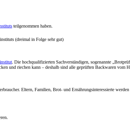
stituts
teilgenommen haben.
stituts (dreimal in Folge sehr gut)
nstitut
. Die hochqualifizierten Sachverständigen, sogenannte „Brotprü
ecken und riechen kann – deshalb sind alle geprüften Backwaren vom H
erbraucher. Eltern, Familien, Brot- und Ernährungsinteressierte werde
eren.