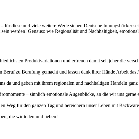
t – für diese und viele weitere Werte stehen Deutsche Innungsbäcker se
gt sein werden! Genauso wie Regionalität und Nachhaltigkeit, emotiona
hiedlichsten Produktvariationen und erfreuen damit seit jeher die vers
erten Beruf zu Berufung gemacht und lassen dank ihrer Hände Arbeit da
uns da und geben mit ihrem regionalen und nachhaltigen Handeln ganz v
otmomente – sinnlich-emotionale Augenblicke, an die wir uns gerne eri
n Weg für den ganzen Tag und bereichern unser Leben mit Backwaren, 
en, die wir teilen und lieben!