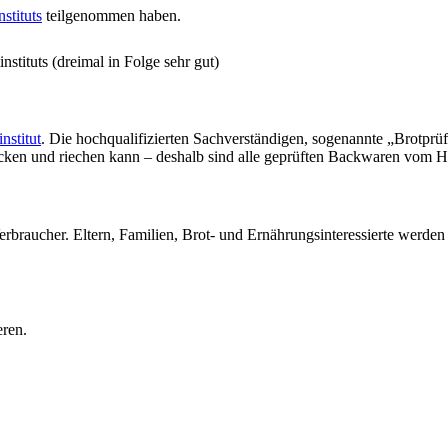
stituts
teilgenommen haben.
stituts (dreimal in Folge sehr gut)
nstitut
. Die hochqualifizierten Sachverständigen, sogenannte „Brotprü
ecken und riechen kann – deshalb sind alle geprüften Backwaren vom H
erbraucher. Eltern, Familien, Brot- und Ernährungsinteressierte werde
eren.