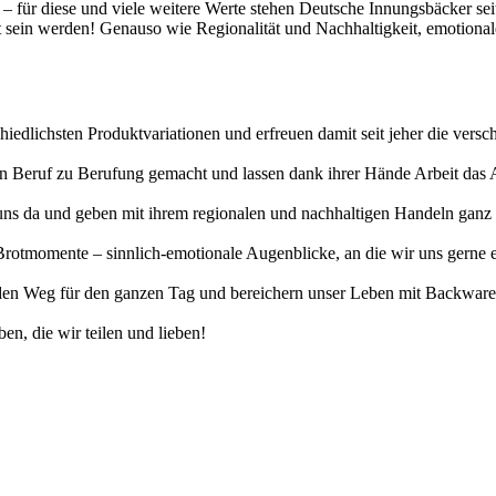
t – für diese und viele weitere Werte stehen Deutsche Innungsbäcker se
gt sein werden! Genauso wie Regionalität und Nachhaltigkeit, emotiona
hiedlichsten Produktvariationen und erfreuen damit seit jeher die vers
erten Beruf zu Berufung gemacht und lassen dank ihrer Hände Arbeit da
uns da und geben mit ihrem regionalen und nachhaltigen Handeln ganz v
otmomente – sinnlich-emotionale Augenblicke, an die wir uns gerne eri
n Weg für den ganzen Tag und bereichern unser Leben mit Backwaren, 
en, die wir teilen und lieben!