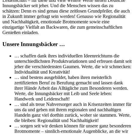
Leidenschaft – für diese und viele weitere Werte stehen Deutsche
Innungsbäcker seit jeher. Und die Menschen wissen das zu
schätzen: Denn es sind genau diese zeitlosen Grundpfeiler, die auch
in Zukunft immer gefragt sein werden! Genauso wie Regionalität
und Nachhaltigkeit, emotionale Brotmomente sowie eine
einzigartige Vielfalt an Backwaren, die zum gemeinschaftlichen
Genießen einladen.
Unsere Innungsbäcker …
… schaffen dank ihres individuellen Ideenreichtums die
unterschiedlichsten Produktvariationen und erfreuen damit seit
jeher die verschiedensten Gaumen. Werte, die wir schmecken:
Individualität und Kreativität!
… sind bestens ausgebildet, haben ihren meisterlich
zertifizierten Beruf zu Berufung gemacht und lassen dank
ihrer Hände Arbeit das Alltägliche zum Besonderen werden.
Werte, die Innungsbäcker mit Leib und Seele leben:
Handwerk und Leidenschaft!
… sind als treue Nahversorger auch in Krisenzeiten immer für
uns da und geben mit ihrem regionalen und nachhaltigen
Handeln ganz viel dorthin zurück, woher sie stammen. Werte,
die bleiben: Regionalität und Nachhaltigkeit!
… sorgen seit wir denken können für unsere ganz besonderen
Brotmomente – sinnlich-emotionale Augenblicke, an die wir