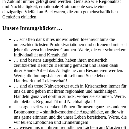
in Zukunft immer gefragt sein werden! Genauso wie Regionalität
und Nachhaltigkeit, emotionale Brotmomente sowie eine
einzigartige Vielfalt an Backwaren, die zum gemeinschaftlichen
Genießen einladen.
Unsere Innungsbäcker …
… schaffen dank ihres individuellen Ideenreichtums die
unterschiedlichsten Produktvariationen und erfreuen damit seit
jeher die verschiedensten Gaumen. Werte, die wir schmecken:
Individualität und Kreativität!
… sind bestens ausgebildet, haben ihren meisterlich
zertifizierten Beruf zu Berufung gemacht und lassen dank
ihrer Hände Arbeit das Alltägliche zum Besonderen werden.
Werte, die Innungsbäcker mit Leib und Seele leben:
Handwerk und Leidenschaft!
… sind als treue Nahversorger auch in Krisenzeiten immer für
uns da und geben mit ihrem regionalen und nachhaltigen
Handeln ganz viel dorthin zurück, woher sie stammen. Werte,
die bleiben: Regionalität und Nachhaltigkeit!
… sorgen seit wir denken können für unsere ganz besonderen
Brotmomente – sinnlich-emotionale Augenblicke, an die wir
uns gerne erinnern und die unser Leben bereichern. Werte, die
wir teilen: Emotionen und Erinnerungen!
… weisen uns mit ihrem freundlichen Lächeln am Morgen oft