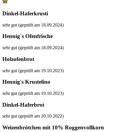
Dinkel-Haferkrusti
sehr gut (geprüft am 18.09.2024)
Hennig´s Ofenfrische
sehr gut (geprüft am 18.09.2024)
Holzofenbrot
sehr gut (geprüft am 19.10.2023)
Hennig's Krustelino
sehr gut (geprüft am 19.10.2023)
Dinkel-Haferbrot
sehr gut (geprüft am 20.10.2022)
Weizenbrötchen mit 10% Roggenvollkorn