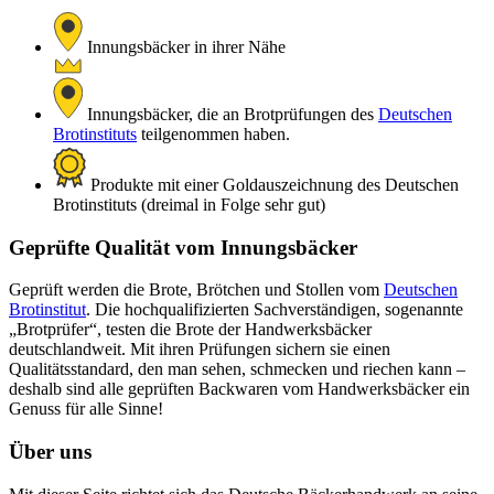
Innungsbäcker in ihrer Nähe
Innungsbäcker, die an Brotprüfungen des
Deutschen
Brotinstituts
teilgenommen haben.
Produkte mit einer Goldauszeichnung des Deutschen
Brotinstituts (dreimal in Folge sehr gut)
Geprüfte Qualität vom Innungsbäcker
Geprüft werden die Brote, Brötchen und Stollen vom
Deutschen
Brotinstitut
. Die hochqualifizierten Sachverständigen, sogenannte
„Brotprüfer“, testen die Brote der Handwerksbäcker
deutschlandweit. Mit ihren Prüfungen sichern sie einen
Qualitätsstandard, den man sehen, schmecken und riechen kann –
deshalb sind alle geprüften Backwaren vom Handwerksbäcker ein
Genuss für alle Sinne!
Über uns