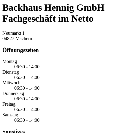
Backhaus Hennig GmbH
Fachgeschäft im Netto
Neumarkt 1
04827 Machern
Öffnungszeiten
Montag
06:30 - 14:00
Dienstag
06:30 - 14:00
Mittwoch
06:30 - 14:00
Donnerstag
06:30 - 14:00
Freitag
06:30 - 14:00
Samstag
06:30 - 14:00
Sonstiges