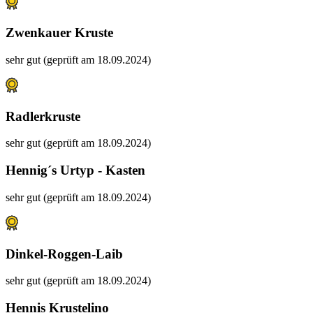
Zwenkauer Kruste
sehr gut (geprüft am 18.09.2024)
Radlerkruste
sehr gut (geprüft am 18.09.2024)
Hennig´s Urtyp - Kasten
sehr gut (geprüft am 18.09.2024)
Dinkel-Roggen-Laib
sehr gut (geprüft am 18.09.2024)
Hennis Krustelino