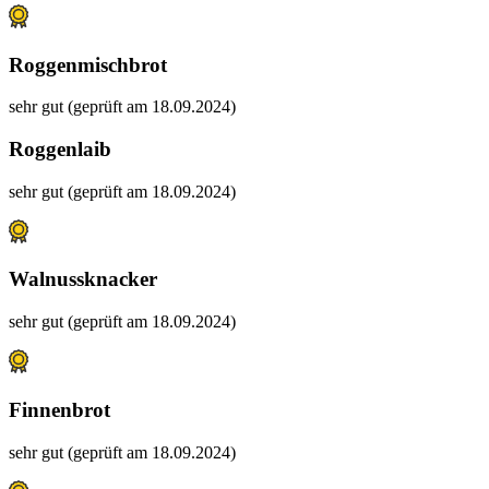
Roggenmischbrot
sehr gut (geprüft am 18.09.2024)
Roggenlaib
sehr gut (geprüft am 18.09.2024)
Walnussknacker
sehr gut (geprüft am 18.09.2024)
Finnenbrot
sehr gut (geprüft am 18.09.2024)