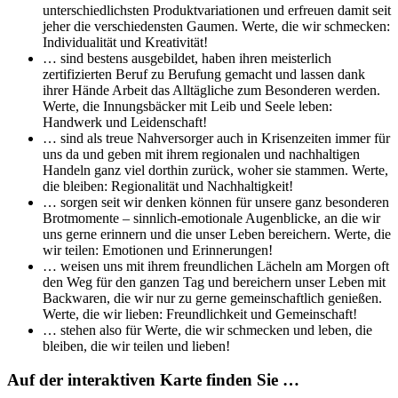
unterschiedlichsten Produktvariationen und erfreuen damit seit
jeher die verschiedensten Gaumen. Werte, die wir schmecken:
Individualität und Kreativität!
… sind bestens ausgebildet, haben ihren meisterlich
zertifizierten Beruf zu Berufung gemacht und lassen dank
ihrer Hände Arbeit das Alltägliche zum Besonderen werden.
Werte, die Innungsbäcker mit Leib und Seele leben:
Handwerk und Leidenschaft!
… sind als treue Nahversorger auch in Krisenzeiten immer für
uns da und geben mit ihrem regionalen und nachhaltigen
Handeln ganz viel dorthin zurück, woher sie stammen. Werte,
die bleiben: Regionalität und Nachhaltigkeit!
… sorgen seit wir denken können für unsere ganz besonderen
Brotmomente – sinnlich-emotionale Augenblicke, an die wir
uns gerne erinnern und die unser Leben bereichern. Werte, die
wir teilen: Emotionen und Erinnerungen!
… weisen uns mit ihrem freundlichen Lächeln am Morgen oft
den Weg für den ganzen Tag und bereichern unser Leben mit
Backwaren, die wir nur zu gerne gemeinschaftlich genießen.
Werte, die wir lieben: Freundlichkeit und Gemeinschaft!
… stehen also für Werte, die wir schmecken und leben, die
bleiben, die wir teilen und lieben!
Auf der interaktiven Karte finden Sie …