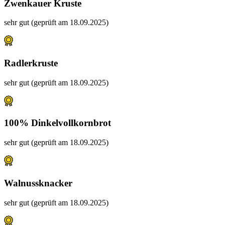
Zwenkauer Kruste
sehr gut (geprüft am 18.09.2025)
Radlerkruste
sehr gut (geprüft am 18.09.2025)
100% Dinkelvollkornbrot
sehr gut (geprüft am 18.09.2025)
Walnussknacker
sehr gut (geprüft am 18.09.2025)