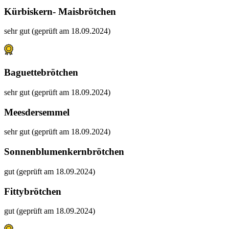
Kürbiskern- Maisbrötchen
sehr gut (geprüft am 18.09.2024)
Baguettebrötchen
sehr gut (geprüft am 18.09.2024)
Meesdersemmel
sehr gut (geprüft am 18.09.2024)
Sonnenblumenkernbrötchen
gut (geprüft am 18.09.2024)
Fittybrötchen
gut (geprüft am 18.09.2024)