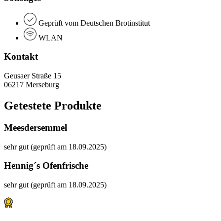
Geprüft vom Deutschen Brotinstitut
WLAN
Kontakt
Geusaer Straße 15
06217 Merseburg
Getestete Produkte
Meesdersemmel
sehr gut (geprüft am 18.09.2025)
Hennig´s Ofenfrische
sehr gut (geprüft am 18.09.2025)