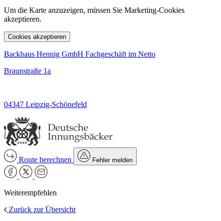
Um die Karte anzuzeigen, müssen Sie Marketing-Cookies
akzeptieren.
Cookies akzeptieren
Backhaus Hennig GmbH Fachgeschäft im Netto
Braunstraße 1a
04347 Leipzig-Schönefeld
Route berechnen
Fehler melden
Weiterempfehlen
Zurück zur Übersicht