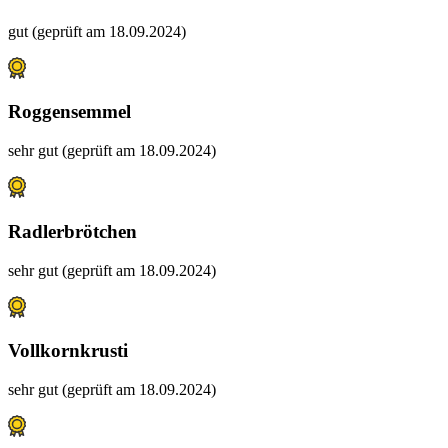
gut (geprüft am 18.09.2024)
Roggensemmel
sehr gut (geprüft am 18.09.2024)
Radlerbrötchen
sehr gut (geprüft am 18.09.2024)
Vollkornkrusti
sehr gut (geprüft am 18.09.2024)