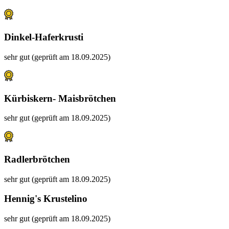
Dinkel-Haferkrusti
sehr gut (geprüft am 18.09.2025)
Kürbiskern- Maisbrötchen
sehr gut (geprüft am 18.09.2025)
Radlerbrötchen
sehr gut (geprüft am 18.09.2025)
Hennig's Krustelino
sehr gut (geprüft am 18.09.2025)