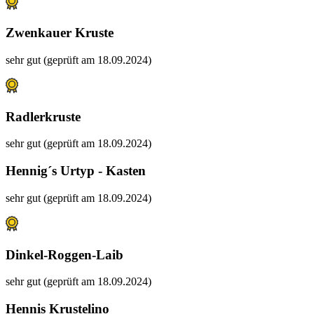
Zwenkauer Kruste
sehr gut (geprüft am 18.09.2024)
Radlerkruste
sehr gut (geprüft am 18.09.2024)
Hennig´s Urtyp - Kasten
sehr gut (geprüft am 18.09.2024)
Dinkel-Roggen-Laib
sehr gut (geprüft am 18.09.2024)
Hennis Krustelino