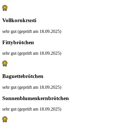
Vollkornkrusti
sehr gut (geprüft am 18.09.2025)
Fittybrötchen
sehr gut (geprüft am 18.09.2025)
Baguettebrötchen
sehr gut (geprüft am 18.09.2025)
Sonnenblumenkernbrötchen
sehr gut (geprüft am 18.09.2025)