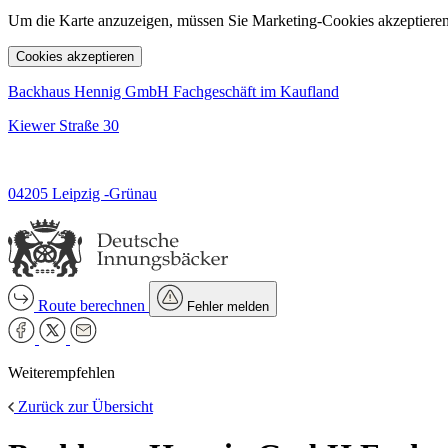
Um die Karte anzuzeigen, müssen Sie Marketing-Cookies akzeptieren
Cookies akzeptieren
Backhaus Hennig GmbH Fachgeschäft im Kaufland
Kiewer Straße 30
04205 Leipzig -Grünau
Route berechnen
Fehler melden
Weiterempfehlen
Zurück zur Übersicht