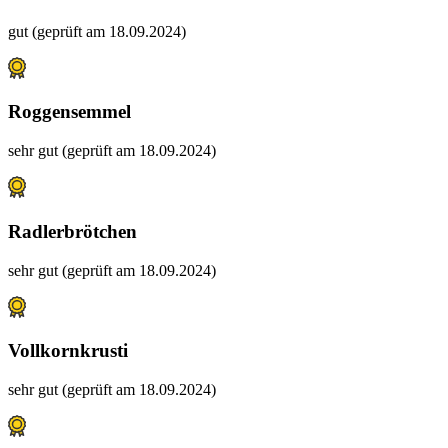
gut (geprüft am 18.09.2024)
Roggensemmel
sehr gut (geprüft am 18.09.2024)
Radlerbrötchen
sehr gut (geprüft am 18.09.2024)
Vollkornkrusti
sehr gut (geprüft am 18.09.2024)