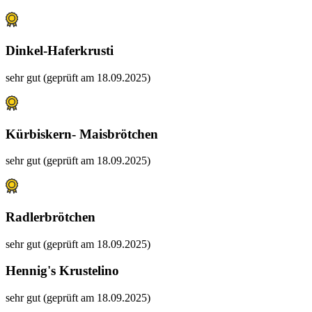
Dinkel-Haferkrusti
sehr gut (geprüft am 18.09.2025)
Kürbiskern- Maisbrötchen
sehr gut (geprüft am 18.09.2025)
Radlerbrötchen
sehr gut (geprüft am 18.09.2025)
Hennig's Krustelino
sehr gut (geprüft am 18.09.2025)