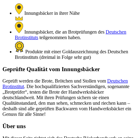
Innungsbäcker in ihrer Nähe
Innungsbäcker, die an Brotprüfungen des
Deutschen
Brotinstituts
teilgenommen haben.
Produkte mit einer Goldauszeichnung des Deutschen
Brotinstituts (dreimal in Folge sehr gut)
Geprüfte Qualität vom Innungsbäcker
Geprüft werden die Brote, Brötchen und Stollen vom
Deutschen
Brotinstitut
. Die hochqualifizierten Sachverständigen, sogenannte
„Brotprüfer“, testen die Brote der Handwerksbäcker
deutschlandweit. Mit ihren Prüfungen sichern sie einen
Qualitätsstandard, den man sehen, schmecken und riechen kann –
deshalb sind alle geprüften Backwaren vom Handwerksbäcker ein
Genuss für alle Sinne!
Über uns