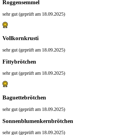
Roggensemmel
sehr gut (geprüft am 18.09.2025)
Vollkornkrusti
sehr gut (geprüft am 18.09.2025)
Fittybrötchen
sehr gut (geprüft am 18.09.2025)
Baguettebrötchen
sehr gut (geprüft am 18.09.2025)
Sonnenblumenkernbrötchen
sehr gut (geprüft am 18.09.2025)