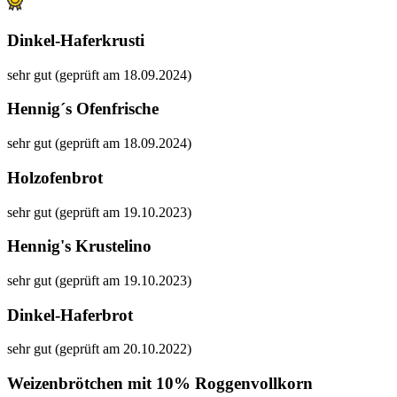
Dinkel-Haferkrusti
sehr gut (geprüft am 18.09.2024)
Hennig´s Ofenfrische
sehr gut (geprüft am 18.09.2024)
Holzofenbrot
sehr gut (geprüft am 19.10.2023)
Hennig's Krustelino
sehr gut (geprüft am 19.10.2023)
Dinkel-Haferbrot
sehr gut (geprüft am 20.10.2022)
Weizenbrötchen mit 10% Roggenvollkorn