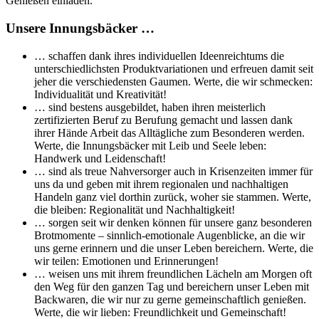
Genießen einladen.
Unsere Innungsbäcker …
… schaffen dank ihres individuellen Ideenreichtums die
unterschiedlichsten Produktvariationen und erfreuen damit seit
jeher die verschiedensten Gaumen. Werte, die wir schmecken:
Individualität und Kreativität!
… sind bestens ausgebildet, haben ihren meisterlich
zertifizierten Beruf zu Berufung gemacht und lassen dank
ihrer Hände Arbeit das Alltägliche zum Besonderen werden.
Werte, die Innungsbäcker mit Leib und Seele leben:
Handwerk und Leidenschaft!
… sind als treue Nahversorger auch in Krisenzeiten immer für
uns da und geben mit ihrem regionalen und nachhaltigen
Handeln ganz viel dorthin zurück, woher sie stammen. Werte,
die bleiben: Regionalität und Nachhaltigkeit!
… sorgen seit wir denken können für unsere ganz besonderen
Brotmomente – sinnlich-emotionale Augenblicke, an die wir
uns gerne erinnern und die unser Leben bereichern. Werte, die
wir teilen: Emotionen und Erinnerungen!
… weisen uns mit ihrem freundlichen Lächeln am Morgen oft
den Weg für den ganzen Tag und bereichern unser Leben mit
Backwaren, die wir nur zu gerne gemeinschaftlich genießen.
Werte, die wir lieben: Freundlichkeit und Gemeinschaft!