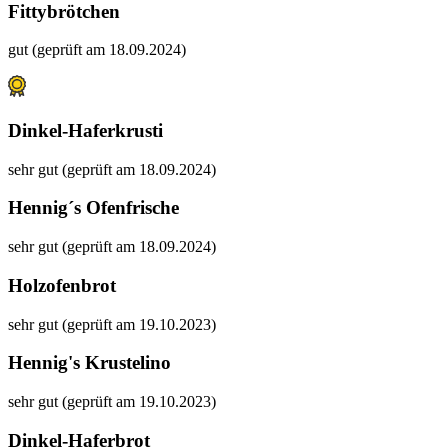
Fittybrötchen
gut (geprüft am 18.09.2024)
Dinkel-Haferkrusti
sehr gut (geprüft am 18.09.2024)
Hennig´s Ofenfrische
sehr gut (geprüft am 18.09.2024)
Holzofenbrot
sehr gut (geprüft am 19.10.2023)
Hennig's Krustelino
sehr gut (geprüft am 19.10.2023)
Dinkel-Haferbrot