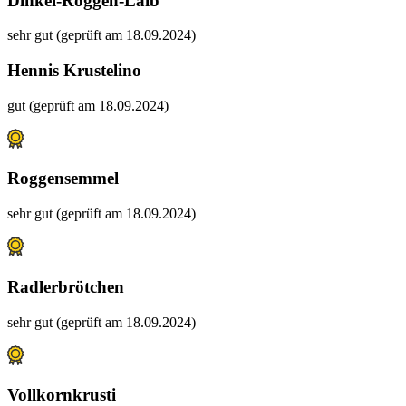
Dinkel-Roggen-Laib
sehr gut (geprüft am 18.09.2024)
Hennis Krustelino
gut (geprüft am 18.09.2024)
Roggensemmel
sehr gut (geprüft am 18.09.2024)
Radlerbrötchen
sehr gut (geprüft am 18.09.2024)
Vollkornkrusti