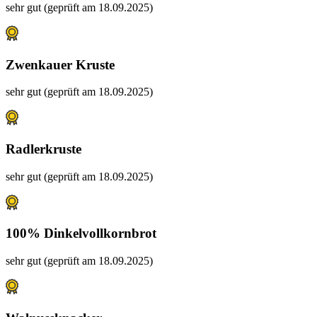
sehr gut (geprüft am 18.09.2025)
Zwenkauer Kruste
sehr gut (geprüft am 18.09.2025)
Radlerkruste
sehr gut (geprüft am 18.09.2025)
100% Dinkelvollkornbrot
sehr gut (geprüft am 18.09.2025)