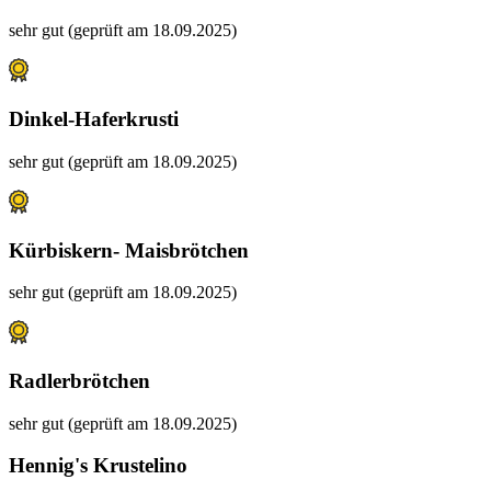
sehr gut (geprüft am 18.09.2025)
Dinkel-Haferkrusti
sehr gut (geprüft am 18.09.2025)
Kürbiskern- Maisbrötchen
sehr gut (geprüft am 18.09.2025)
Radlerbrötchen
sehr gut (geprüft am 18.09.2025)
Hennig's Krustelino