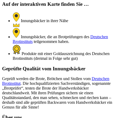
Auf der interaktiven Karte finden Sie …
Innungsbäcker in ihrer Nähe
Innungsbäcker, die an Brotprüfungen des
Deutschen
Brotinstituts
teilgenommen haben.
Produkte mit einer Goldauszeichnung des Deutschen
Brotinstituts (dreimal in Folge sehr gut)
Geprüfte Qualität vom Innungsbäcker
Geprüft werden die Brote, Brötchen und Stollen vom
Deutschen
Brotinstitut
. Die hochqualifizierten Sachverständigen, sogenannte
„Brotprüfer“, testen die Brote der Handwerksbäcker
deutschlandweit. Mit ihren Prüfungen sichern sie einen
Qualitätsstandard, den man sehen, schmecken und riechen kann –
deshalb sind alle geprüften Backwaren vom Handwerksbäcker ein
Genuss für alle Sinne!
Über uns