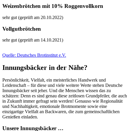
Weizenbrötchen mit 10% Roggenvollkorn
sehr gut (geprüft am 20.10.2022)
Vollgutbrötchen
sehr gut (geprüft am 14.10.2021)
Quelle: Deutsches Brotinstitut e.V.
Innungsbäcker in der Nähe?
Persönlichkeit, Vielfalt, ein meisterliches Handwerk und
Leidenschaft – für diese und viele weitere Werte stehen Deutsche
Innungsbäcker seit jeher. Und die Menschen wissen das zu
schätzen: Denn es sind genau diese zeitlosen Grundpfeiler, die auch
in Zukunft immer gefragt sein werden! Genauso wie Regionalität
und Nachhaltigkeit, emotionale Brotmomente sowie eine
einzigartige Vielfalt an Backwaren, die zum gemeinschaftlichen
Genießen einladen.
Unsere Innungsbäcker …