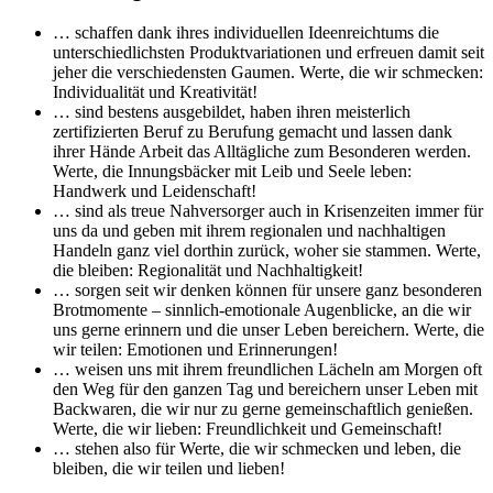
… schaffen dank ihres individuellen Ideenreichtums die
unterschiedlichsten Produktvariationen und erfreuen damit seit
jeher die verschiedensten Gaumen. Werte, die wir schmecken:
Individualität und Kreativität!
… sind bestens ausgebildet, haben ihren meisterlich
zertifizierten Beruf zu Berufung gemacht und lassen dank
ihrer Hände Arbeit das Alltägliche zum Besonderen werden.
Werte, die Innungsbäcker mit Leib und Seele leben:
Handwerk und Leidenschaft!
… sind als treue Nahversorger auch in Krisenzeiten immer für
uns da und geben mit ihrem regionalen und nachhaltigen
Handeln ganz viel dorthin zurück, woher sie stammen. Werte,
die bleiben: Regionalität und Nachhaltigkeit!
… sorgen seit wir denken können für unsere ganz besonderen
Brotmomente – sinnlich-emotionale Augenblicke, an die wir
uns gerne erinnern und die unser Leben bereichern. Werte, die
wir teilen: Emotionen und Erinnerungen!
… weisen uns mit ihrem freundlichen Lächeln am Morgen oft
den Weg für den ganzen Tag und bereichern unser Leben mit
Backwaren, die wir nur zu gerne gemeinschaftlich genießen.
Werte, die wir lieben: Freundlichkeit und Gemeinschaft!
… stehen also für Werte, die wir schmecken und leben, die
bleiben, die wir teilen und lieben!