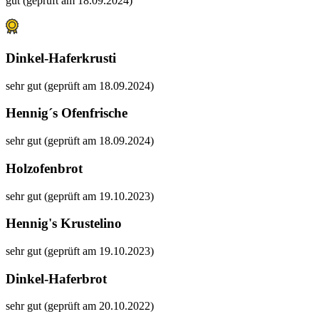
gut (geprüft am 18.09.2024)
Dinkel-Haferkrusti
sehr gut (geprüft am 18.09.2024)
Hennig´s Ofenfrische
sehr gut (geprüft am 18.09.2024)
Holzofenbrot
sehr gut (geprüft am 19.10.2023)
Hennig's Krustelino
sehr gut (geprüft am 19.10.2023)
Dinkel-Haferbrot
sehr gut (geprüft am 20.10.2022)