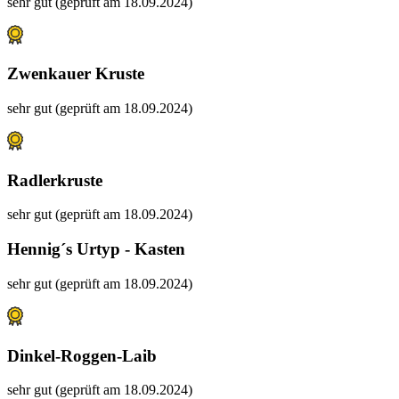
sehr gut (geprüft am 18.09.2024)
Zwenkauer Kruste
sehr gut (geprüft am 18.09.2024)
Radlerkruste
sehr gut (geprüft am 18.09.2024)
Hennig´s Urtyp - Kasten
sehr gut (geprüft am 18.09.2024)
Dinkel-Roggen-Laib
sehr gut (geprüft am 18.09.2024)