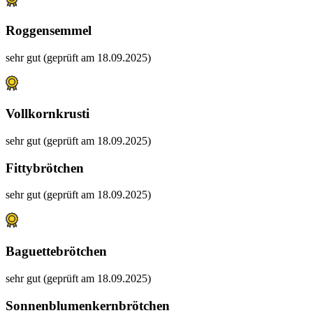
Roggensemmel
sehr gut (geprüft am 18.09.2025)
Vollkornkrusti
sehr gut (geprüft am 18.09.2025)
Fittybrötchen
sehr gut (geprüft am 18.09.2025)
Baguettebrötchen
sehr gut (geprüft am 18.09.2025)
Sonnenblumenkernbrötchen