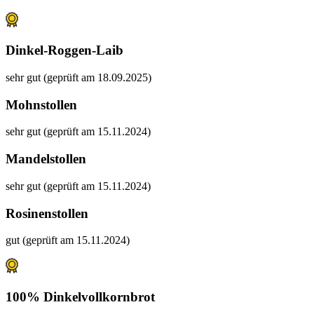
Dinkel-Roggen-Laib
sehr gut (geprüft am 18.09.2025)
Mohnstollen
sehr gut (geprüft am 15.11.2024)
Mandelstollen
sehr gut (geprüft am 15.11.2024)
Rosinenstollen
gut (geprüft am 15.11.2024)
100% Dinkelvollkornbrot