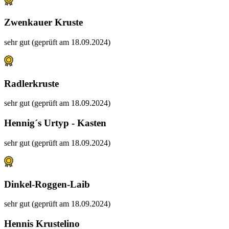
Zwenkauer Kruste
sehr gut (geprüft am 18.09.2024)
Radlerkruste
sehr gut (geprüft am 18.09.2024)
Hennig´s Urtyp - Kasten
sehr gut (geprüft am 18.09.2024)
Dinkel-Roggen-Laib
sehr gut (geprüft am 18.09.2024)
Hennis Krustelino