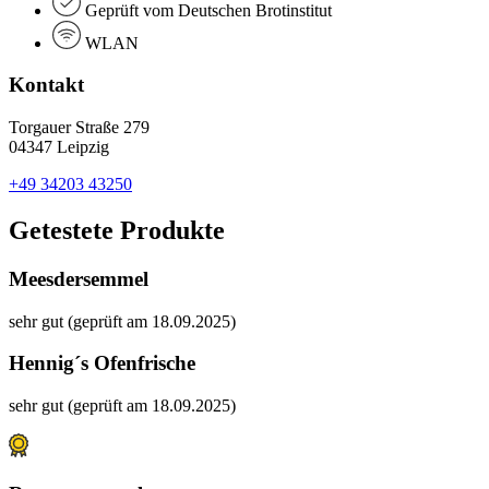
Geprüft vom Deutschen Brotinstitut
WLAN
Kontakt
Torgauer Straße 279
04347 Leipzig
+49 34203 43250
Getestete Produkte
Meesdersemmel
sehr gut (geprüft am 18.09.2025)
Hennig´s Ofenfrische
sehr gut (geprüft am 18.09.2025)