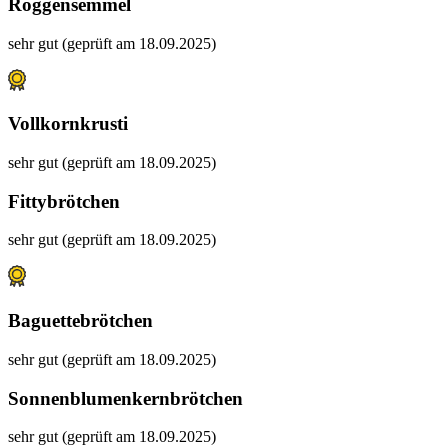
Roggensemmel
sehr gut (geprüft am 18.09.2025)
Vollkornkrusti
sehr gut (geprüft am 18.09.2025)
Fittybrötchen
sehr gut (geprüft am 18.09.2025)
Baguettebrötchen
sehr gut (geprüft am 18.09.2025)
Sonnenblumenkernbrötchen
sehr gut (geprüft am 18.09.2025)