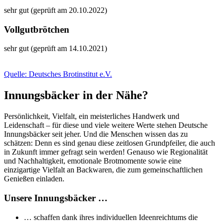
sehr gut (geprüft am 20.10.2022)
Vollgutbrötchen
sehr gut (geprüft am 14.10.2021)
Quelle: Deutsches Brotinstitut e.V.
Innungsbäcker in der Nähe?
Persönlichkeit, Vielfalt, ein meisterliches Handwerk und
Leidenschaft – für diese und viele weitere Werte stehen Deutsche
Innungsbäcker seit jeher. Und die Menschen wissen das zu
schätzen: Denn es sind genau diese zeitlosen Grundpfeiler, die auch
in Zukunft immer gefragt sein werden! Genauso wie Regionalität
und Nachhaltigkeit, emotionale Brotmomente sowie eine
einzigartige Vielfalt an Backwaren, die zum gemeinschaftlichen
Genießen einladen.
Unsere Innungsbäcker …
… schaffen dank ihres individuellen Ideenreichtums die