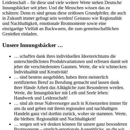
Leidenschaft – für diese und viele weitere Werte stehen Deutsche
Innungsbäcker seit jeher. Und die Menschen wissen das zu
schätzen: Denn es sind genau diese zeitlosen Grundpfeiler, die auch
in Zukunft immer gefragt sein werden! Genauso wie Regionalität
und Nachhaltigkeit, emotionale Brotmomente sowie eine
einzigartige Vielfalt an Backwaren, die zum gemeinschaftlichen
Genießen einladen.
Unsere Innungsbäcker …
… schaffen dank ihres individuellen Ideenreichtums die
unterschiedlichsten Produktvariationen und erfreuen damit seit
jeher die verschiedensten Gaumen. Werte, die wir schmecken:
Individualität und Kreativität!
… sind bestens ausgebildet, haben ihren meisterlich
zertifizierten Beruf zu Berufung gemacht und lassen dank
ihrer Hände Arbeit das Alltägliche zum Besonderen werden.
Werte, die Innungsbäcker mit Leib und Seele leben:
Handwerk und Leidenschaft!
… sind als treue Nahversorger auch in Krisenzeiten immer für
uns da und geben mit ihrem regionalen und nachhaltigen
Handeln ganz viel dorthin zurück, woher sie stammen. Werte,
die bleiben: Regionalität und Nachhaltigkeit!
… sorgen seit wir denken können für unsere ganz besonderen
Brotmomente – sinnlich-emotionale Augenblicke, an die wir